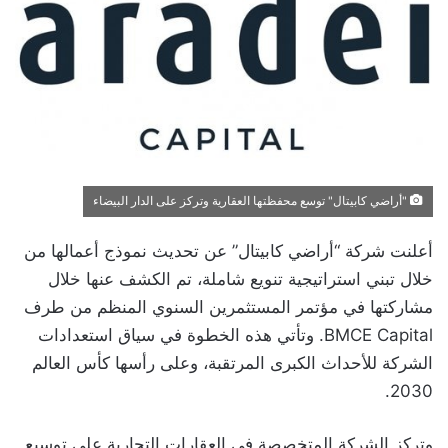
"أراضي كابيتال" توسع محفظتها العقارية وتركز على الدار البيضاء
أعلنت شركة “أراضي كابيتال” عن تحديث نموذج أعمالها من
خلال تبني استراتيجية تنويع شاملة، تم الكشف عنها خلال
مشاركتها في مؤتمر المستثمرين السنوي المنظم من طرف
BMCE Capital. وتأتي هذه الخطوة في سياق استعدادات
الشركة للأحداث الكبرى المرتقبة، وعلى رأسها كأس العالم
2030.
وتركز الشركة المتخصصة في العقارات التجارية على توسيع