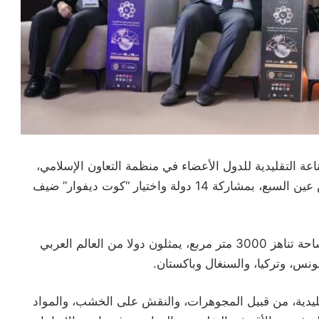
عة التقليدية للدول الأعضاء في منظمة التعاون الإسلامي،
التي تستمر إلى غاية 28 دجنبر الجاري، بفضاء معرض عين السبع، بمشاركة 14 دولة واختيار “كوت ديفوار” ضيف
ويعرف المعرض مشاركة أزيد من 70 عارضا على مساحة تناهز 3000 متر مربع، يمثلون دولا من العالم العربي
نس، وتركيا، والسنغال وباكستان.
يدية، من قبيل المجوهرات، والنقش على الخشب، والمواد