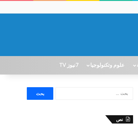
علوم وتكنولوجيا
7نيوز TV
ا
ل
ب
ح
ث
نص
ع
ن
: