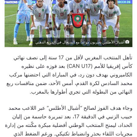
أشبال الأطلس يضربون موعداً مع السنغال في المربع الذهبي
تأهل المنتخب المغربي لأقل من 17 سنة إلى نصف نهائي
كأس إفريقيا للأمم (CAN U17) بعد فوزه على نظيره
الكاميروني بهدف دون رد، في المباراة التي احتضنها مركب
محمد السادس لكرة القدم، أمس الأحد، ضمن منافسات ربع
النهائي من البطولة التي تجري أطوارها بالمغرب.
وجاء هدف الفوز لصالح “أشبال الأطلس” عبر اللاعب محمد
حبيب الزنبي في الدقيقة 17، بعد تمريرة حاسمة من إليان
الحداد، ليمنح المنتخب الوطني أفضلية مبكرة مكّنته من إدارة
مجريات اللقاء بحذر وانضباط تكتيكي. ورغم الضغط الذي