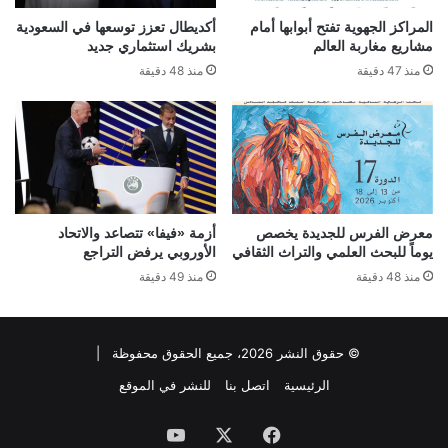
المراكز الجهوية تفتح أبوابها أمام
أكديطال تعزز توسعها في السعودية
مشاريع مغاربة العالم
بشريك استثماري جديد
منذ 47 دقيقة
منذ 48 دقيقة
معرض الفرس للجديدة يخصص
أزمة «فيفا» تتصاعد والاتحاد
يوماً للبحث العلمي والتراث الثقافي
الأوروبي يرفض التراجع
منذ 48 دقيقة
منذ 49 دقيقة
© حقوق النشر 2026، جميع الحقوق محفوظة |
الرئيسية
اتصل بنا
للنشر في الموقع
فيسبوك
‫X
‫YouTube