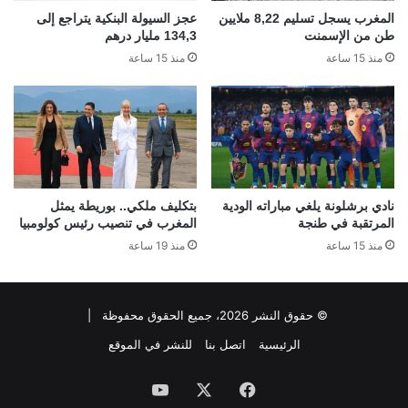
المغرب يسجل تسليم 8,22 ملايين
عجز السيولة البنكية يتراجع إلى
طن من الإسمنت
134,3 مليار درهم
منذ 15 ساعة
منذ 15 ساعة
نادي برشلونة يلغي مباراته الودية
بتكليف ملكي.. بوريطة يمثل
المرتقبة في طنجة
المغرب في تنصيب رئيس كولومبيا
منذ 15 ساعة
منذ 19 ساعة
© حقوق النشر 2026، جميع الحقوق محفوظة |
الرئيسية
اتصل بنا
للنشر في الموقع
فيسبوك
‫X
‫YouTube