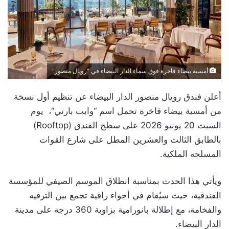
أمسية بيضاء فاخرة فوق سماء الدار البيضاء في "رويال منصور"
أعلن فندق رويال منصور الدار البيضاء عن تنظيم أول نسخة
من أمسية بيضاء فاخرة تحمل اسم “وايت بارتي”، يوم
السبت 20 يونيو 2026 على سطح الفندق (Rooftop)
بالطابق الثالث والعشرين المطل على شارع القوات
المسلحة الملكية.
ويأتي هذا الحدث بمناسبة انطلاق الموسم الصيفي للمؤسسة
الفندقية، حيث سيُقام في أجواء راقية تجمع بين الترفيه
والفخامة، مع إطلالة بانورامية بزاوية 360 درجة على مدينة
الدار البيضاء.