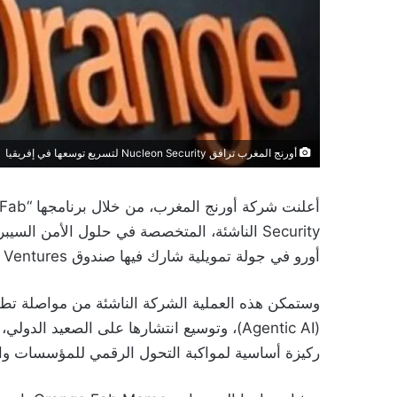
أورنج المغرب ترافق Nucleon Security لتسريع توسعها في إفريقيا
أورو في جولة تمويلية شارك فيها صندوق Orange Ventures إلى جانب مستثمرين بارزين آخرين.
وستمكن هذه العملية الشركة الناشئة من مواصلة تطوي
(Agentic AI)، وتوسيع انتشارها على الصعيد ا
ركيزة أساسية لمواكبة التحول الرقمي للمؤسسات و