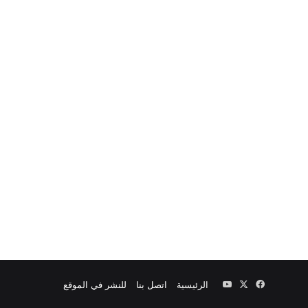
‫X
فيسبوك
‫YouTube
الرئيسية
اتصل بنا
للنشر في الموقع