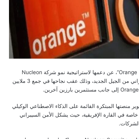
أعلنت شركة أورنج المغرب، من خلال برنامجها “Orange Fab”، عن دعمها لاستراتيجية نمو شركة Nucleon
Security الناشئة، المتخصصة في حلول الأمن السيبراني من الجيل الجديد، وذلك عقب نجاحها في جمع 3 ملايين
ر منصتها المبتكرة القائمة على الذكاء الاصطناعي الوكيلي
لدولي، خاصة في القارة الإفريقية، حيث يشكل الأمن السيبراني
الشركات.