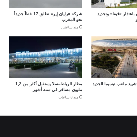
 باعتذار «فيفا» وتجديد
شركة «رايان إير» تطلق 17 خطاً جديداً
نحو المغرب
منذ ساعتين
«TGCC» بتشييد ملعب تيسيما الجديد
مطار الرباط–سلا يستقبل أكثر من 1,2
مليون مسافر في ستة أشهر
منذ 8 ساعات