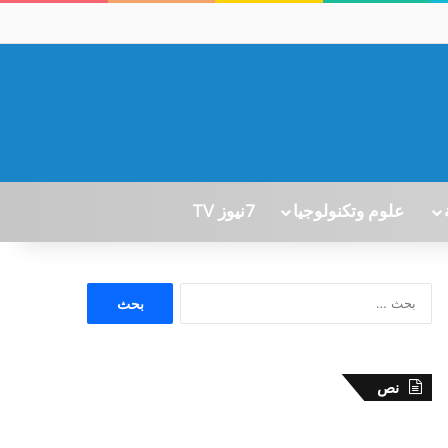
علوم وتكنولوجيا
7نيوز TV
ا
ل
ب
ح
ث
نص
ع
ن
: