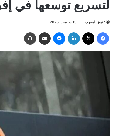
لتسريع توسعها في إفر
7نيوز المغرب
19 سبتمبر، 2025
فيسبوك
‫X
لينكدإن
ماسنجر
مشاركة عبر البريد
طباعة