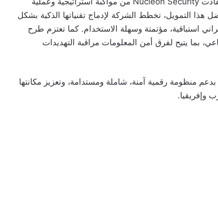
منذ انضمامها إلى برنامج Orange Fab Maroc، استفادت Nucleon Security من مواكبة استراتيجية وعملية
ل هذا التمويل، تخطط الشركة لإدماج تقنياتها الذكية بشكل
ني استباقية، مؤتمتة وسهلة الاستخدام. كما تعتزم طرح
بالذكاء الاصطناعي، بما يتيح لفرق أمن المعلومات مراقبة التهديدات
 بدعم منظومة رقمية آمنة، شاملة ومستدامة، وتعزيز مكانتها
 وإفريقيا.