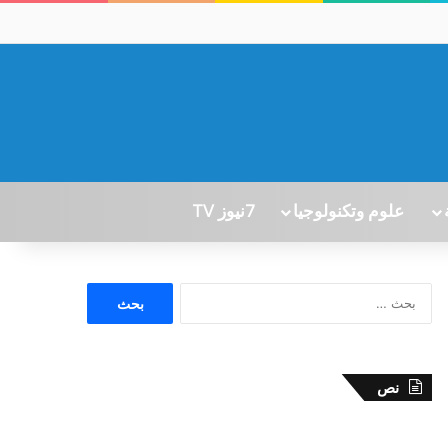
علوم وتكنولوجيا
7نيوز TV
ا
ل
ب
ح
ث
نص
ع
ن
: