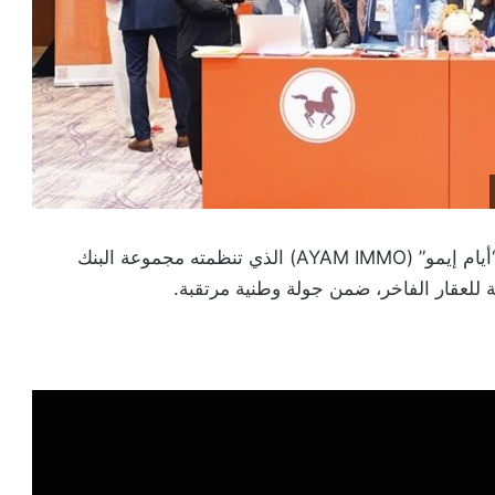
تختتم، اليوم الأحد 21 شتنبر بمراكش، فعاليات جولة “أيام إيمو” (AYAM IMMO) الذي تنظمته مجموعة البنك
للعقار الفاخر، ضمن جولة وطنية مرتقبة.