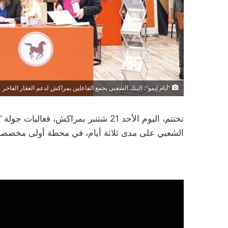
"أيام إيمو": البنك الشعبي يجمع الفاعلين بمراكش لدعم العقار الفاخر
الشعبي على مدى ثلاثة أيام، في محطة أولى مخصصة 