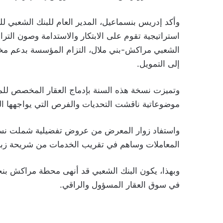
وأكد إدريس بنسماعيل، المدير العام للبنك الشعبي للت
استراتيجية تقوم على الابتكار والاستدامة وصون الترا
الشعبي مراكش-بني ملال، التزام المؤسسة بدعم مختل
إلى التمويل.
وتميزت نسخة هذه السنة بإدماج العقار المخصص للم
موضوعاتية ناقشت التحديات والفرص التي يواجهها ال
واستفاد زوار المعرض من عروض تفضيلية شملت نسب 
المعاملات وساهم في تقريب الخدمات من شريحة زبا
وبهذا، يكون البنك الشعبي قد أنهى محطة مراكش بن
في سوق العقار المسؤول والراقي.