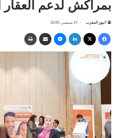
بمراكش لدعم العقار ال
7نيوز المغرب
21 سبتمبر، 2025
فيسبوك
‫X
لينكدإن
ماسنجر
مشاركة عبر البريد
طباعة