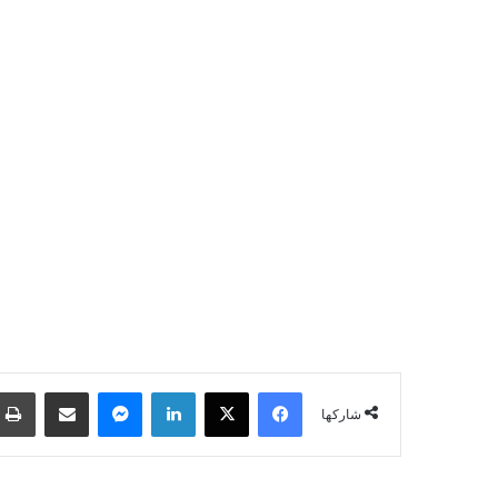
فيسبوك
‫X
لينكدإن
ماسنجر
مشاركة عبر البريد
شاركها