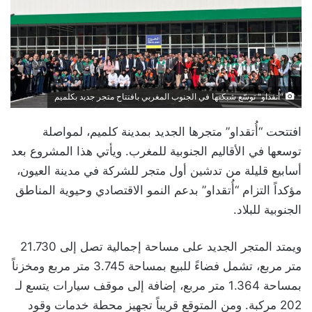
"أُتقداو" توسّع شبكتها في الجنوب المغربي بافتتاح متجر جديد بكلميم
افتتحت “أُتقداو” متجرها الجديد بمدينة كلميم، لمواصلة
توسعها في الأقاليم الجنوبية للمغرب. ويأتي هذا المشروع بعد
أسابيع قليلة من تدشين أول متجر للشركة في مدينة العيون،
مؤكداً التزام “أُتقداو” بدعم النمو الاقتصادي وحيوية المناطق
الجنوبية للبلاد.
ويمتد المتجر الجديد على مساحة إجمالية تصل إلى 21.730
متر مربع، تشمل فضاءً للبيع بمساحة 3.745 متر مربع ومخزناً
بمساحة 1.364 متر مربع، إضافة إلى موقف سيارات يتسع لـ
202 مركبة. ومن المتوقع قريباً تجهيز محطة خدمات وقود