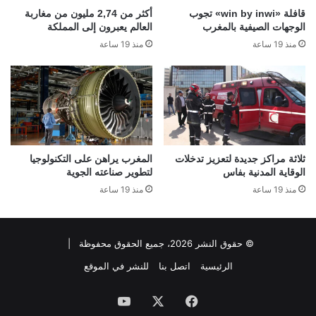
قافلة «win by inwi» تجوب
أكثر من 2,74 مليون من مغاربة
الوجهات الصيفية بالمغرب
العالم يعبرون إلى المملكة
منذ 19 ساعة
منذ 19 ساعة
ثلاثة مراكز جديدة لتعزيز تدخلات
المغرب يراهن على التكنولوجيا
الوقاية المدنية بفاس
لتطوير صناعته الجوية
منذ 19 ساعة
منذ 19 ساعة
© حقوق النشر 2026، جميع الحقوق محفوظة |
الرئيسية
اتصل بنا
للنشر في الموقع
فيسبوك
‫X
‫YouTube