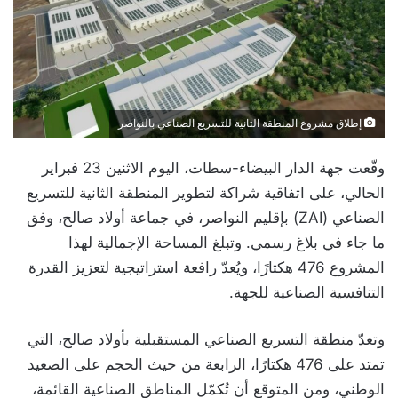
إطلاق مشروع المنطقة الثانية للتسريع الصناعي بالنواصر
وقّعت جهة الدار البيضاء-سطات، اليوم الاثنين 23 فبراير
الحالي، على اتفاقية شراكة لتطوير المنطقة الثانية للتسريع
الصناعي (ZAI) بإقليم النواصر، في جماعة أولاد صالح، وفق
ما جاء في بلاغ رسمي. وتبلغ المساحة الإجمالية لهذا
المشروع 476 هكتارًا، ويُعدّ رافعة استراتيجية لتعزيز القدرة
التنافسية الصناعية للجهة.
وتعدّ منطقة التسريع الصناعي المستقبلية بأولاد صالح، التي
تمتد على 476 هكتارًا، الرابعة من حيث الحجم على الصعيد
الوطني، ومن المتوقع أن تُكمّل المناطق الصناعية القائمة،