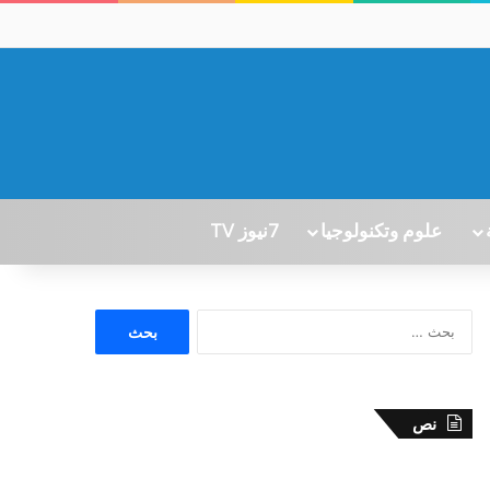
علوم وتكنولوجيا
7نيوز TV
ا
ل
ب
ح
ث
نص
ع
ن
: