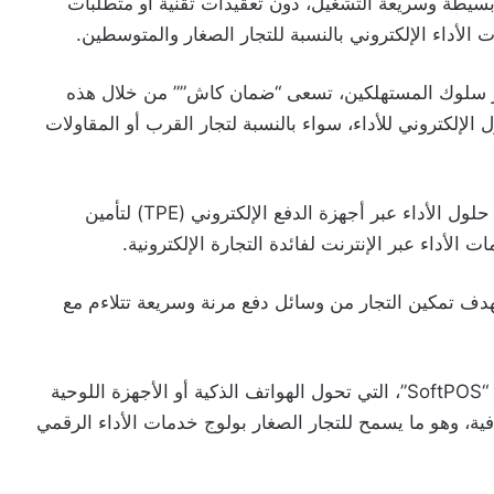
توفير حلول أداء بسيطة وسريعة التشغيل، دون تعقيدات تقنية أو متطلبات
الأداء الإلكتروني بالنسبة للتجار الصغار والمتوسطين.
ير سلوك المستهلكين، تسعى “ضمان كاش”” من خلال هذه
الإلكتروني للأداء، سواء بالنسبة لتجار القرب أو المقاولات
وتشمل الخدمات التي توفرها “Damane Payment” حلول الأداء عبر أجهزة الدفع الإلكتروني (TPE) لتأمين
الأداء عبر الإنترنت لفائدة التجارة الإلكترونية.
هدف تمكين التجار من وسائل دفع مرنة وسريعة تتلاءم مع
ومن بين أبرز الحلول التي تراهن عليها الشركة، تقنية “SoftPOS”، التي تحول الهواتف الذكية أو الأجهزة اللوحية
ية، وهو ما يسمح للتجار الصغار بولوج خدمات الأداء الرقمي