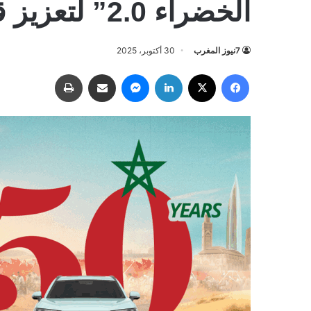
الخضراء 2.0” لتعزيز قيم المواطنة والابتكار
7نيوز المغرب
30 أكتوبر، 2025
فيسبوك
‫X
لينكدإن
ماسنجر
مشاركة عبر البريد
طباعة