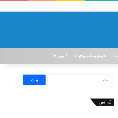
علوم وتكنولوجيا
7نيوز TV
ا
ل
ب
ح
ث
نص
ع
ن
: