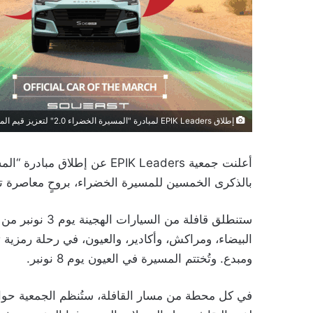
إطلاق EPIK Leaders لمبادرة "المسيرة الخضراء 2.0" لتعزيز قيم المواطنة والابتكار
بالذكرى الخمسين للمسيرة الخضراء، بروحٍ معاصرة تجمع
ستنطلق قافلة م
البيضاء، ومراكش، وأكادير، والعيون، في رحلة رمزي
ومبدع. وتُختتم المسيرة في العيون يوم 8 نونبر.