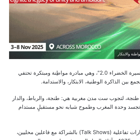
أعلنت جمعية EPIK Leaders عن إطلاق مبادرة “المسيرة الخضراء 2.0″، وهي مبادرة مواطِنة ومبتكرة تحتفي
 بين الذاكرة الوطنية، الابتكار، والاستدامة.
ن السيارات الهجينة يوم 3 نونبر من طنجة، لتجوب ست مدن مغربية هي: طنجة، والرباط، والدار
ة تجسد وحدة المغرب وطموح شبابه نحو مستقبلٍ مستدام
في كل محطة من مسار القافلة، ستُنظم الجمعية حوارات تفاعلية (Talk Shows) بالشراكة مع فاعلين محليين،