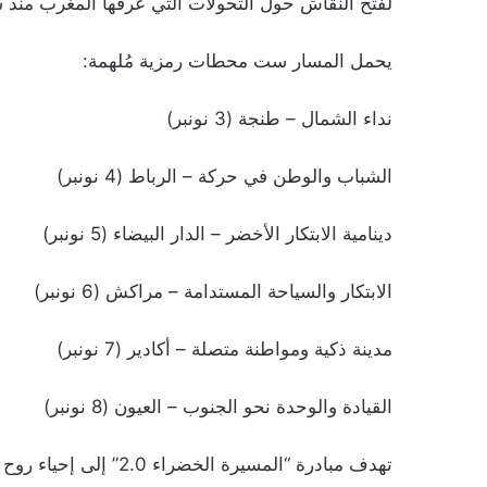
لفتح النقاش حول التحولات التي عرفها المغرب منذ سنة 1975، وآفاق الجيل الجديد في بناء مغر
يحمل المسار ست محطات رمزية مُلهمة:
نداء الشمال – طنجة (3 نونبر)
الشباب والوطن في حركة – الرباط (4 نونبر)
دينامية الابتكار الأخضر – الدار البيضاء (5 نونبر)
الابتكار والسياحة المستدامة – مراكش (6 نونبر)
مدينة ذكية ومواطنة متصلة – أكادير (7 نونبر)
القيادة والوحدة نحو الجنوب – العيون (8 نونبر)
تهدف مبادرة “المسيرة ال