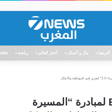
أفريقيا
مال و أعمال
أخبار العالم
رياضة
ثقافة
إطلاق EPIK Leaders لمبادرة “المسيرة