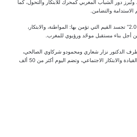
 وتُبرز دور الشباب المغربي كمحرك للابتكار والتحول، كما
لاستدامة والتضامن.
وقالت جمعية EPIK Leaders إن “المسيرة الخضراء 2.0” تجسد القيم التي تؤمن بها: المواطنة، والابتكار،
ن أجل بناء مستقبل موحّد ورؤيوي للمغرب.
ية EPIK Leaders في يناير 2025 من طرف الدكتور نزار شعاري ومحمودو شركاوي الصالحي،
وتهدف إلى تمكين الشباب الإفريقي من خلال برامج القيادة والابتكار الاجتماعي، وتضم اليوم أكثر من 50 ألف