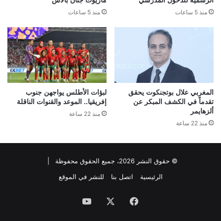
الرسمية للدخول المدرسي
ماريوت جنان بالاس
منذ 5 ساعات
منذ 5 ساعات
المغربي علال بوتجنكوت يحقق
لبؤات الأطلس يواجهن جنوب
تقدماً في الكشف المبكر عن
إفريقيا.. الموعد والقنوات الناقلة
ألزهايمر
منذ 22 ساعة
منذ 22 ساعة
© حقوق النشر 2026، جميع الحقوق محفوظة |
الرئيسية
اتصل بنا
للنشر في الموقع
فيسبوك
‫X
‫YouTube