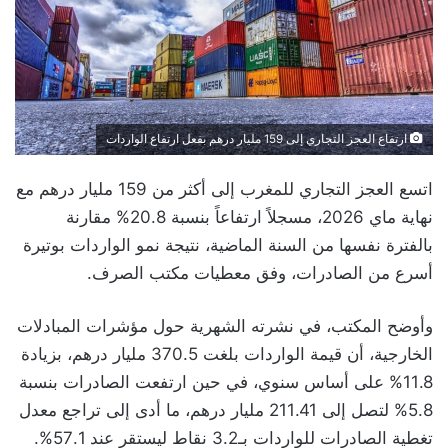
ارتفاع العجز التجاري إلى 159 مليار درهم بفعل ارتفاع الواردات
اتسع العجز التجاري للمغرب إلى أكثر من 159 مليار درهم مع
نهاية ماي 2026، مسجلاً ارتفاعاً بنسبة 20.8% مقارنة
بالفترة نفسها من السنة الماضية، نتيجة نمو الواردات بوتيرة
أسرع من الصادرات، وفق معطيات مكتب الصرف.
وأوضح المكتب، في نشرته الشهرية حول مؤشرات المبادلات
الخارجية، أن قيمة الواردات بلغت 370.5 مليار درهم، بزيادة
11.8% على أساس سنوي، في حين ارتفعت الصادرات بنسبة
5.8% لتصل إلى 211.41 مليار درهم، ما أدى إلى تراجع معدل
تغطية الصادرات للواردات بـ3.2 نقاط ليستقر عند 57.1%.