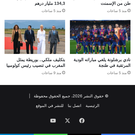
طن من الإسمنت
134,3 مليار درهم
منذ 5 ساعات
منذ 5 ساعات
نادي برشلونة يلغي مباراته الودية
بتكليف ملكي.. بوريطة يمثل
المرتقبة في طنجة
المغرب في تنصيب رئيس كولومبيا
منذ 5 ساعات
منذ 9 ساعات
© حقوق النشر 2026، جميع الحقوق محفوظة |
الرئيسية
اتصل بنا
للنشر في الموقع
فيسبوك
‫X
‫YouTube