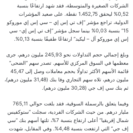
الشركات الصغيرة والمتوسطة، فقد شهد ارتفاعًا بنسبة
0,52% ليحقق 1.452,75 نقطة. على صعيد المؤشرات
الدولية، تراجع مؤشر “إف تي إس إي – سي إس إي موروكو
15” بنسبة 0,03% بينما سجل مؤشر “إف تي إس إي- سي
إس إي موروكو آل – ليكيد” ارتفاعًا طفيفًا بنسبة 0,13%.
وبلغ إجمالي حجم التداولات نحو 245,93 مليون درهم، جرى
معظمها في السوق المركزي للأسهم. تصدر سهم “الضحى”
قائمة الأسهم الأكثر تداولًا بحجم معاملات وصل إلى 45,47
مليون درهم، تلاه سهم التجاري وفا بنك (31,48 مليون درهم)،
ثم بنك سي إف جي (30,28 مليون درهم).
وفيما يتعلق بالرسملة السوقية، فقد بلغت حوالي 765,11
مليار درهم. من حيث الشركات الفردية، سجلت “ستوكفيس
شمال إفريقيا” أعلى ارتفاع بنسبة 7%، تلتها أسهم بنك “سي
إف جي” التي ارتفعت بنسبة 4,48%. وفي المقابل، شهدت