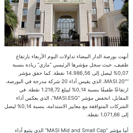
أنهت بورصة الدار البيضاء تداولات اليوم الأربعاء بارتفاع
طفيف، حيث سجل مؤشرها الرئيسي “مازي” زيادة بنسبة
0,07% ليصل إلى 14.986,56 نقطة. كما حقق مؤشر
“MASI.20″، الذي يقيس أداء 20 شركة مدرجة في البورصة،
ارتفاعًا طفيفًا بنسبة 0,14% ليبلغ 1.218,72 نقطة. في
المقابل، انخفض مؤشر “MASI.ESG”، الذي يعكس أداء
الشركات المتوافقة مع معايير الاستدامة، بنسبة 0,14% ليصل
إلى 1.071,66 نقطة.
أما مؤشر “MASI Mid and Small Cap” الذي يتتبع أداء