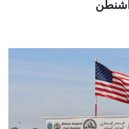
اشنطن