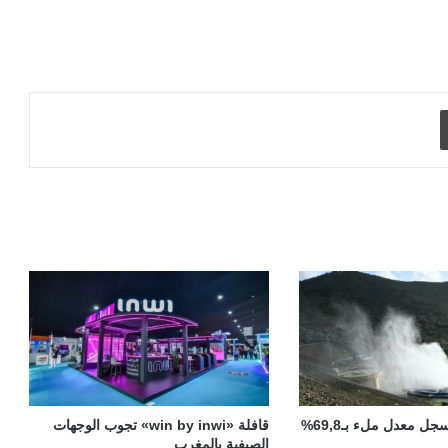
طباعة
سدود المغرب تسجل معدل ملء بـ69,8%
قافلة «win by inwi» تجوب الوجهات
الصيفية بالمغرب