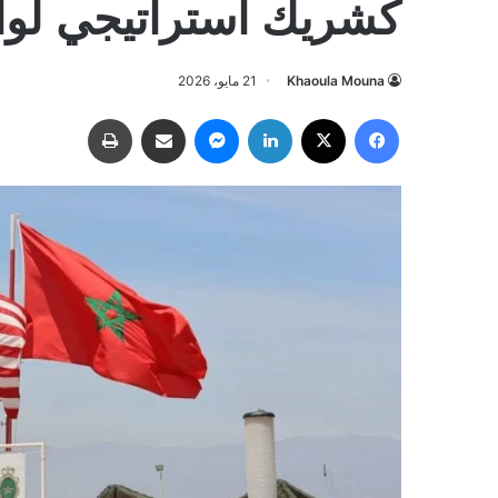
كشريك استراتيجي لو
Khaoula Mouna
21 مايو، 2026
فيسبوك
‫X
لينكدإن
ماسنجر
مشاركة عبر البريد
طباعة