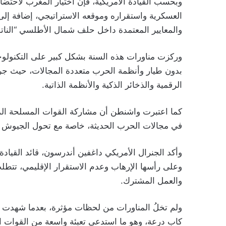
وبحسب القيادة الأمريكية، فإن اختيار المغرب لاحتضا
العسكرية واستقراره وموقعه الاستراتيجي، إضافة إلى
والمعايير المعتمدة داخل حلف شمال الأطلسي “الناتو
وركزت مناورات هذه السنة بشكل كبير على التكنولوجي
بدون طيار وأنظمة الحرب متعددة المجالات، حيث جرى 
الرقمية والذخائر الذكية والأنظمة الذاتية.
كما اعتبرت واشنطن أن مشاركة القوات المسلحة الملك
في مجالات الحرب الحديثة، خاصة مع تحول الجيوش الع
وأكد الجنرال الأمريكي داغفين أندرسون، قائد القيادة ا
وعلى رأسها الإرهاب وعدم الاستقرار الإقليمي، تتطل
والعمل المشترك.
ولم تخلُ المناورات من لحظات مؤثرة، بعدما شهدت ح
كاب درعة، وهو ما استدعى تعبئة واسعة من القوات الم