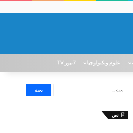
علوم وتكنولوجيا
7نيوز TV
ا
ل
ب
ح
ث
نص
ع
ن
: