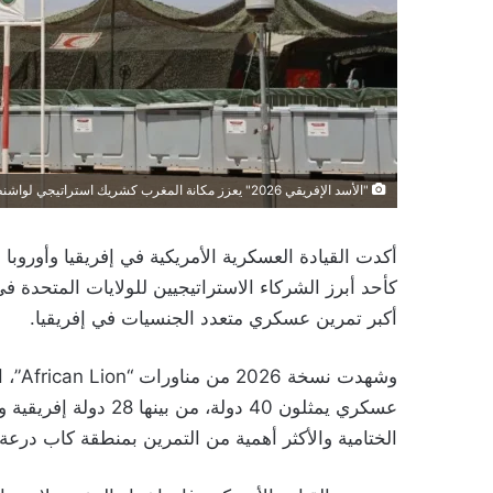
"الأسد الإفريقي 2026" يعزز مكانة المغرب كشريك استراتيجي لواشنطن
كأحد أبرز الشركاء الاستراتيجيين للولايات المتحدة ف
أكبر تمرين عسكري متعدد الجنسيات في إفريقيا.
الختامية والأكثر أهمية من التمرين بمنطقة كاب درع