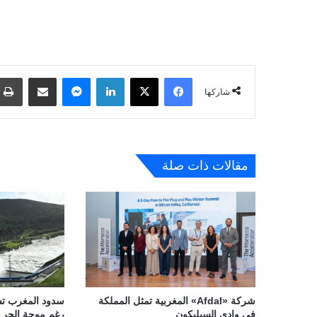
فيسبوك
‫X
لينكدإن
ماسنجر
مشاركة عبر البريد
شاركها
مقالات ذات صلة
شركة «Afdal» المغربية تمثل المملكة
في وادي السيليكون
رغم موجة الحر