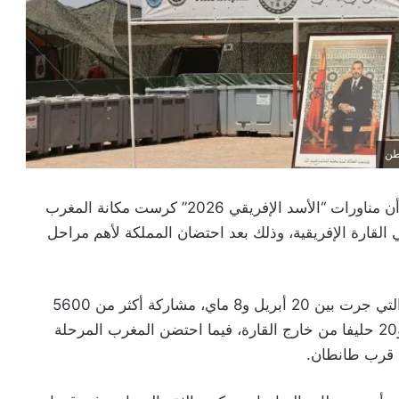
أكدت القيادة العسكرية الأمريكية في إفريقيا وأوروبا أن مناورات “الأسد الإفريقي 2026” كرست مكانة المغرب
ي القارة الإفريقية، وذلك بعد احتضان المملكة لأهم مراحل
وشهدت نسخة 2026 من مناورات “African Lion”، التي جرت بين 20 أبريل و8 ماي، مشاركة أكثر من 5600
عسكري يمثلون 40 دولة، من بينها 28 دولة إفريقية و20 حليفا من خارج القارة، فيما احتضن المغرب المرحلة
ة قرب طانطان.