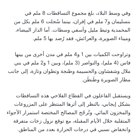
وفي وسط البلاد، بلغ مجموع التساقطات 8 ملم في
بنسليمان و7 ملم في إفران، بينما سُجلت 6 ملم بكل من
المحمدية وتيط مليل وآسفي وسطات. أما الدار البيضاء،
وميناء الصويرة، والعرائش، فقد رُصد بها 5 ملم.
وتراوحت الكميات بين 1 و4 ملم في مدن أخرى من بينها
فاس (4 ملم)، والنواصر (3 ملم)، وبين 1 و2 ملم في بني
ملال وشفشاون والحسيمة وطنجة وتطوان وتازة، إلى جانب
مطار الصويرة وطَنطَن.
ويستقبل الفاعلون في القطاع الفلاحي هذه التساقطات
بشكل إيجابي، بالنظر إلى أثرها المنتظر على المزروعات
والمخزون المائي. وتُرجّح المصالح المختصة استمرار الأجواء
المتقلبة خلال الأيام المقبلة، مع توقع نزول زخات متفرقة
وانخفاض نسبي في درجات الحرارة بعدد من المناطق.