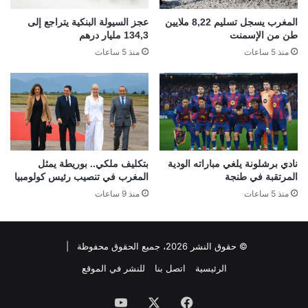
المغرب يسجل تسليم 8,22 ملايين
عجز السيولة البنكية يتراجع إلى
طن من الإسمنت
134,3 مليار درهم
منذ 5 ساعات
منذ 5 ساعات
نادي برشلونة يلغي مباراته الودية
بتكليف ملكي.. بوريطة يمثل
المرتقبة في طنجة
المغرب في تنصيب رئيس كولومبيا
منذ 5 ساعات
منذ 9 ساعات
© حقوق النشر 2026، جميع الحقوق محفوظة |
الرئيسية
اتصل بنا
للنشر في الموقع
فيسبوك
‫X
‫YouTube