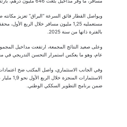
مسافر، ما وفر مداخيل بلغت 646 مليون درهم، بارتفاع قدره 4% على أساس سنوي.
ويواصل القطار فائق السرعة “البراق” تعزيز مكانته 
بالفترة ذاتها من سنة 2025.
عام، وهو ما يعكس استمرار التحسن التدريجي في م
وفي الجانب الاستثماري، واصل المكتب ضخ اعتمادات
الاستثمارات
ضمن برنامج التطوير السككي الوطني.