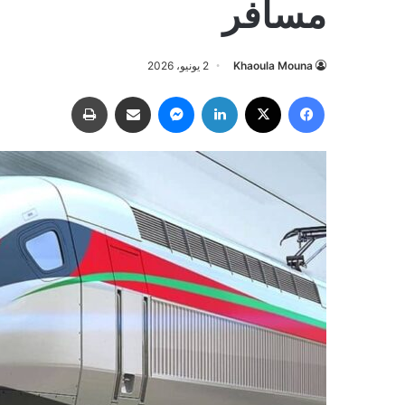
مسافر
Khaoula Mouna
2 يونيو، 2026
فيسبوك
‫X
لينكدإن
ماسنجر
مشاركة عبر البريد
طباعة