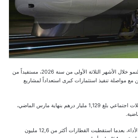
حافظ المكتب الوطني للسكك الحديدية على منحى النمو خلال الأشهر الثلاثة الأولى من سنة 2026، مستفيداً من
ن مع مواصلة تنفيذ استثمارات كبرى استعداداً لمشاريع
وأظهرت المؤشرات المالية للمكتب تحقيق رقم معاملات اجتماعي بلغ 1,129 مليار درهم بنهاية مارس الماضي،
وكان نشاط نقل المسافرين المساهم الأكبر في هذا الأداء، بعدما استقطبت القطارات أكثر من 12,6 مليون