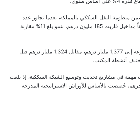
ضمن منظومة النقل السككي بالمملكة، بعدما تجاوز عدد
مستعمليه 1,25 مليون مسافر خلال الربع الأول، محققاً مداخيل قاربت 185 مليون درهم، بنمو بلغ 11% مقارنة
وعلى صعيد النتائج المجمعة، ارتفعت مداخيل المجموعة إلى 1,377 مليار درهم، مقابل 1,324 مليار درهم قبل
ختلف أنشطة المكتب.
 مهمة في مشاريع تحديث وتوسيع الشبكة السككية، إذ بلغت
 المنجزة خلال الربع الأول نحو 1,9 مليار درهم، خُصصت بالأساس للأوراش الاستراتيجية المدرجة