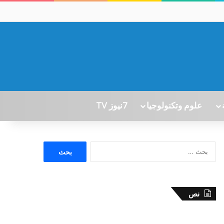
علوم وتكنولوجيا
7نيوز TV
ا
ل
ب
ح
ث
نص
ع
ن
: