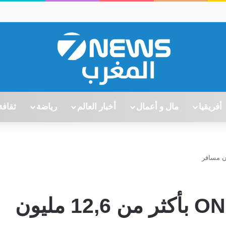
أفريقيا
مال و أعمال
أخبار العالم
رياضة
ثقافة
“البراق” يقود أداء ONCF بأكثر من 12,6 مليون