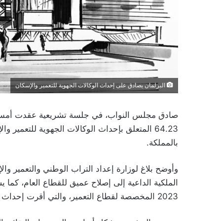
البرلمان يصادق على إحداث الوكالات الجهوية للتعمير والإسكان
64.23 المتعلق بإحداث الوكالات الجهوية للتعمير وا
بالمملكة.
و​أوضح بلاغ لوزارة إعداد التراب الوطني والتعمير وا
الملكية الداعية إلى إصلاح عميق للقطاع العام، كما 
2023 المخصصة لقطاع التعمير، والتي أقرت إحداث 12 وكالة جهوية منسجمة مع التقسيم الإداري للمملكة.