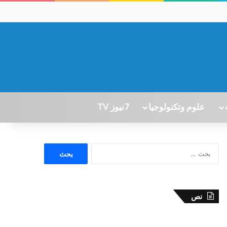
علوم وتكنولوجيا
7نيوز TV
ا
ل
ب
ح
ث
نص
ع
ن
: