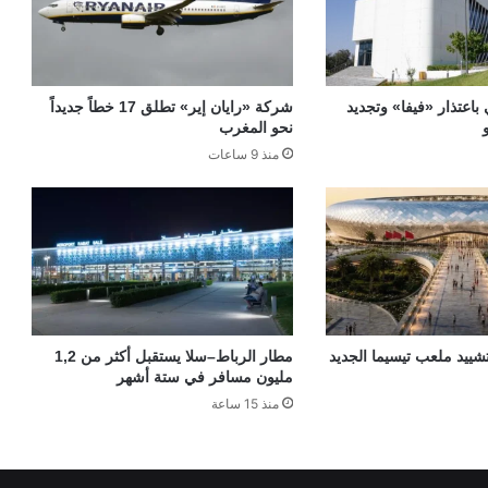
 باعتذار «فيفا» وتجديد
شركة «رايان إير» تطلق 17 خطاً جديداً
نحو المغرب
منذ 9 ساعات
«TGCC» بتشييد ملعب تيسيما الجديد
مطار الرباط–سلا يستقبل أكثر من 1,2
مليون مسافر في ستة أشهر
منذ 15 ساعة