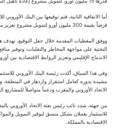
قدرها 15 مليون أورو، لتمويل مشروع إعادة تأهيل البنية التحتية السككية.
أما الاتفاقية الثانية، فتم توقيعها بين البنك الأوروب
قرضاً بقيمة 300 مليون أورو لتمويل مشروع تعزيز مرونة شبكة الطرق السيارة.
ووفق المعطيات المقدمة خلال حفل التوقيع، تهدف هذه
التحتية على مواجهة المخاطر والتقلبات، وتوفير منافع
الاندماج الإقليمي وتعزيز الروابط الاقتصادية بين أوروبا
وفي هذا السياق، أكدت رئيسة البنك الأوروبي للاستثمار
مشيدة بدوره كعامل استقرار وازدهار في المنطقة، وم
الاتحاد الأوروبي والمغرب ودعماً متواصلاً للمشاريع ال
من جهته، شدد نائب رئيس بعثة الاتحاد الأوروبي بالمغر
للاستثمار يعملان بشكل منسق لتوفير التمويل والمواكبة
الاقتصادية بالمملكة.