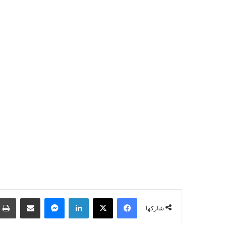
فيسبوك
‫X
لينكدإن
ماسنجر
مشاركة عبر البريد
شاركها