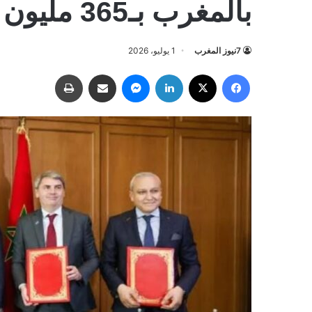
بالمغرب بـ365 مليون أورو
7نيوز المغرب
1 يوليو، 2026
فيسبوك
‫X
لينكدإن
ماسنجر
مشاركة عبر البريد
طباعة