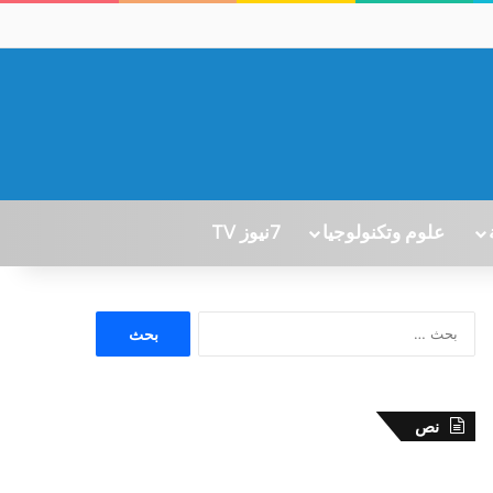
علوم وتكنولوجيا
7نيوز TV
ا
ل
ب
ح
ث
نص
ع
ن
: