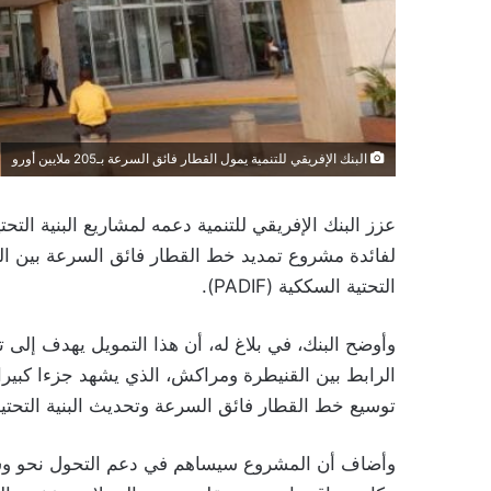
البنك الإفريقي للتنمية يمول القطار فائق السرعة بـ205 ملايين أورو
لفائدة مشروع تمديد خط القطار فائق السرعة بين ا
التحتية السككية (PADIF).
وأوضح البنك، في بلاغ له، أن هذا التمويل يهدف إلى تع
الرابط بين القنيطرة ومراكش، الذي يشهد جزءا كبيرا
توسيع خط القطار فائق السرعة وتحديث البنية التحتية
وأضاف أن المشروع سيساهم في دعم التحول نحو وسائل