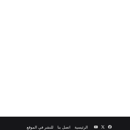
‫X
فيسبوك
‫YouTube
الرئيسية
اتصل بنا
للنشر في الموقع