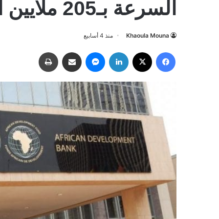
السرعة بـ205 ملايين أورو
Khaoula Mouna
منذ 4 أسابيع
فيسبوك
‫X
لينكدإن
ماسنجر
مشاركة عبر البريد
طباعة