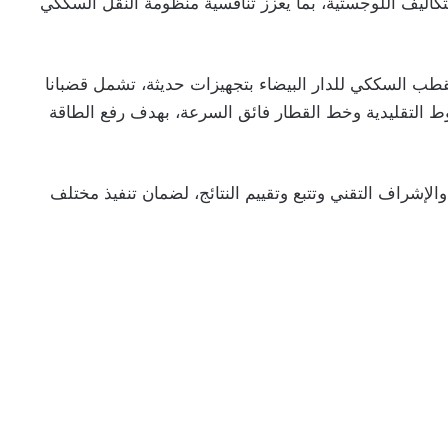
ليف اللوجستية، بما يعزز تنافسية منظومة النقل السككي
ب السككي للدار البيضاء بتجهيزات حديثة، تشمل قضبانا
 التقليدية وخط القطار فائق السرعة، بهدف رفع الطاقة
لإشراف التقني وتتبع وتقييم النتائج، لضمان تنفيذ مختلف