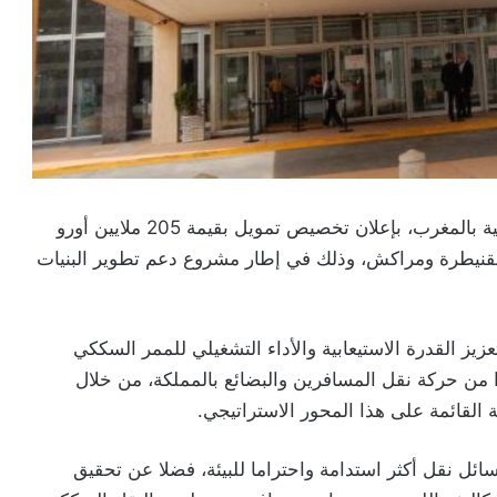
عزز البنك الإفريقي للتنمية دعمه لمشاريع البنية التحتية بالمغرب، بإعلان تخصيص تمويل بقيمة 205 ملايين أورو
لقنيطرة ومراكش، وذلك في إطار مشروع دعم تطوير البنيات
زيز القدرة الاستيعابية والأداء التشغيلي للممر السككي
 من حركة نقل المسافرين والبضائع بالمملكة، من خلال
 القائمة على هذا المحور الاستراتيجي.
 نقل أكثر استدامة واحتراما للبيئة، فضلا عن تحقيق