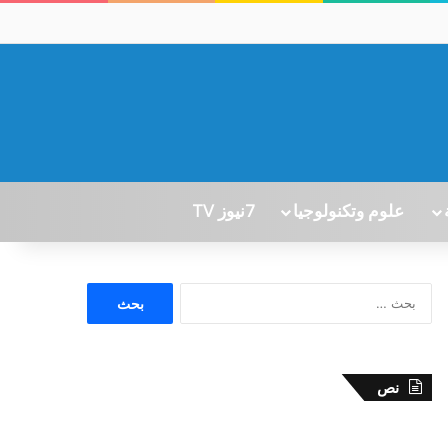
علوم وتكنولوجيا
7نيوز TV
ا
ل
ب
ح
ث
نص
ع
ن
: