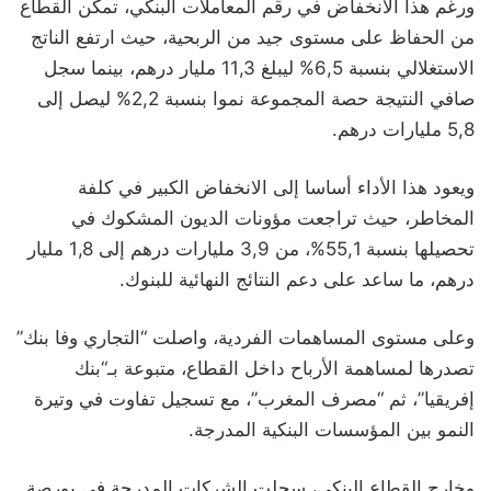
ورغم هذا الانخفاض في رقم المعاملات البنكي، تمكن القطاع
من الحفاظ على مستوى جيد من الربحية، حيث ارتفع الناتج
الاستغلالي بنسبة 6,5% ليبلغ 11,3 مليار درهم، بينما سجل
صافي النتيجة حصة المجموعة نموا بنسبة 2,2% ليصل إلى
5,8 مليارات درهم.
ويعود هذا الأداء أساسا إلى الانخفاض الكبير في كلفة
المخاطر، حيث تراجعت مؤونات الديون المشكوك في
تحصيلها بنسبة 55,1%، من 3,9 مليارات درهم إلى 1,8 مليار
درهم، ما ساعد على دعم النتائج النهائية للبنوك.
وعلى مستوى المساهمات الفردية، واصلت “التجاري وفا بنك”
تصدرها لمساهمة الأرباح داخل القطاع، متبوعة بـ“بنك
إفريقيا”، ثم “مصرف المغرب”، مع تسجيل تفاوت في وتيرة
النمو بين المؤسسات البنكية المدرجة.
وخارج القطاع البنكي، سجلت الشركات المدرجة في بورصة