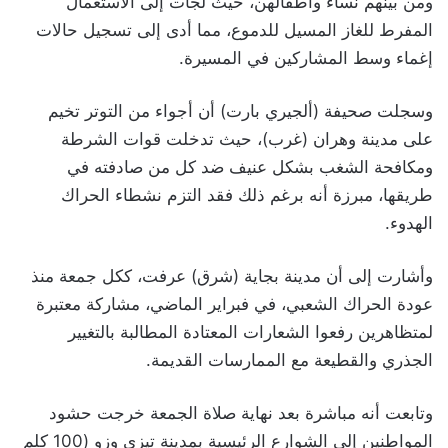
ومن بينهم نساء وأطفالهن، حيث لجأت إلى الاستعمال
المفرط للغاز المسيل للدموع، مما أدى إلى تسجيل حالات
إغماء وسط المشاركين في المسيرة.
وسجلت صحيفة (ألجيري بارت) أن أجواء من التوتر تخيم
على مدينة وهران (غرب)، حيث تدخلت قوات الشرطة
ومكافحة الشغب بشكل عنيف ضد كل من صادفته في
طريقها، مبرزة أنه برغم ذلك فقد التزم نشطاء الحراك
الهدوء.
وأشارت إلى أن مدينة بجاية (شرق) عرفت، ككل جمعة منذ
عودة الحراك الشعبي، في فبراير الماضي، مشاركة معتبرة
لمتظاهرين رفعوا الشعارات المعتادة المطالبة بالتغيير
الجذري والقطيعة مع الممارسات القديمة.
وتابعت أنه مباشرة بعد نهاية صلاة الجمعة خرجت حشود
المواطنين إلى الشوارع الرئيسية بمدينة تيزي وزو (100 كلم