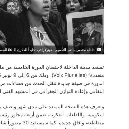
الداخلة تحتضن ملتقى التصوير الفوتوغرافي تخليداً للذكرى الـ 50 للمسيرة الخضراء
تستعد مدينة الداخلة لاحتضان الدورة الخامسة من م
الدورة في صيغة جديدة تنقل الحدث من فضاءات مراكش 
الثقافي وإعادة التوازن الجغرافي في المشهد الفني ا
وتعرف هذه النسخة الممتدة على مدى شهر ونصف برنامج
التكوينية، واللقاءات الفكرية، ضمن أربعة محاور رئيس
متقاطعة، وآفاق ج