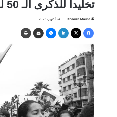
تخليداً للذكرى الـ 50 للمسيرة الخضراء
Khaoula Mouna
24 أكتوبر، 2025
فيسبوك
‫X
لينكدإن
ماسنجر
مشاركة عبر البريد
طباعة