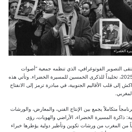
لتقى التصوير الفوتوغرافي، الذي تنظمه جمعية “أصوات
متعددة” (Voix Plurielles)، وذلك من 6 إلى 9 نونبر 2025، تخليداً للذكرى الخمسين للمسيرة الخضراء. وتأتي هذه
إلى قلب الأقاليم الجنوبية، في مبادرة ترمز إلى الانفتاح
لمغربي.
اً متكاملاً يجمع بين الإنتاج الفني، والمعارض، والورشات
ية: ذاكرة المسيرة الخضراء، الأراضي والهويات، رؤى
ديدة. كما سيستفيد 30 مصوراً شاباً من المغرب من ورشات تكوين وتأطير دولية يؤطرها خبراء