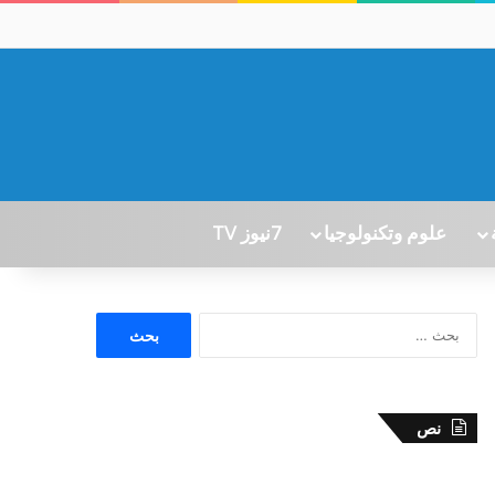
علوم وتكنولوجيا
7نيوز TV
ا
ل
ب
ح
ث
نص
ع
ن
: