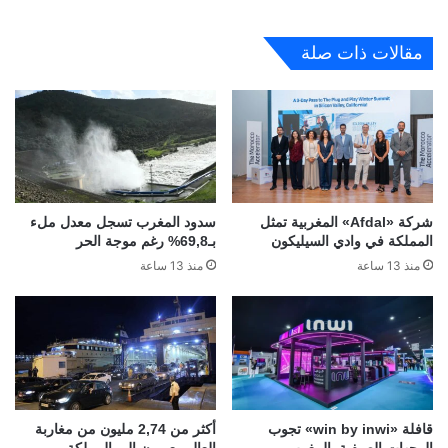
مقالات ذات صلة
شركة «Afdal» المغربية تمثل
سدود المغرب تسجل معدل ملء
المملكة في وادي السيليكون
بـ69,8% رغم موجة الحر
منذ 13 ساعة
منذ 13 ساعة
قافلة «win by inwi» تجوب
أكثر من 2,74 مليون من مغاربة
الوجهات الصيفية بالمغرب
العالم يعبرون إلى المملكة