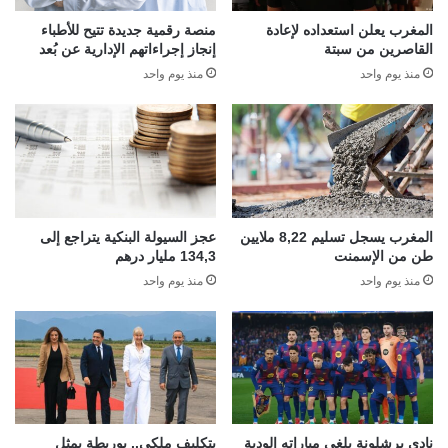
المغرب يعلن استعداده لإعادة
منصة رقمية جديدة تتيح للأطباء
القاصرين من سبتة
إنجاز إجراءاتهم الإدارية عن بُعد
منذ يوم واحد
منذ يوم واحد
المغرب يسجل تسليم 8,22 ملايين
عجز السيولة البنكية يتراجع إلى
طن من الإسمنت
134,3 مليار درهم
منذ يوم واحد
منذ يوم واحد
نادي برشلونة يلغي مباراته الودية
بتكليف ملكي.. بوريطة يمثل