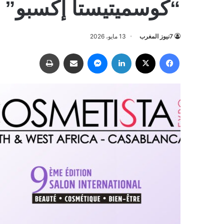
“كوسميتيستا إكسبو”
7نيوز المغرب
13 مايو، 2026
فيسبوك
‫X
لينكدإن
ماسنجر
مشاركة عبر البريد
طباعة