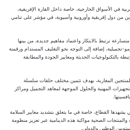
بية في الأسواق الخارجية، خاصة داخل القارة الإفريقية،
 نسخة 2026 مهنيين ومشترين من دول إفريقية وأوروبية وآسيوية، في مؤشر على تنامي
رعة ترتبط بالابتكار واعتماد مفاهيم جديدة، من بينها
مو-تجميلية، إضافة إلى التوجه نحو التغليف المستدام ورقمنة
بطة بالتكنولوجيات الحديثة ومعايير الجودة والمطابقة
الية فضاءً يفوق 500 متر مربع للمنتجين المغاربة، بهدف تثمين مختلف حلقات سلسلة
التجهيزات المهنية والحلول الموجهة لمعاهد التجميل ومراكز
افسيتها.
 يشهدها القطاع، خاصة في ما يتعلق بتشديد معايير السلامة
 والمنتجات الصحية مواكبة هذه الدينامية عبر تعزيز منظومة
ستويين الوطني والدولي.