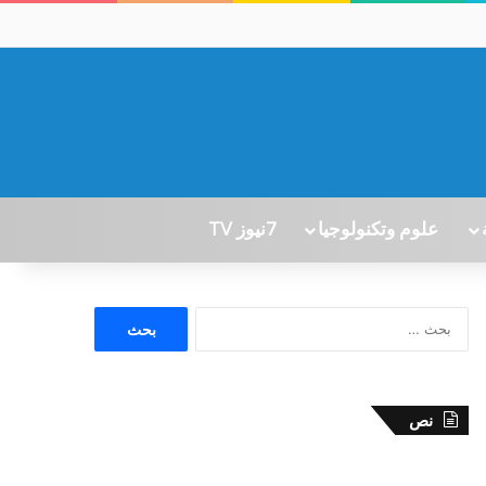
علوم وتكنولوجيا
7نيوز TV
ا
ل
ب
ح
ث
نص
ع
ن
: