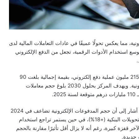
، مما يعكس تحولًا عميقًا في عادات التعاملات المالية لدى
وسع استخدام الأدوات الرقمية، تجعل من الدفع الإلكتروني
.
وفقًا لمركز النقديات (CMI)، عالجت سنة 2024 نحو 215 مليون عملية دفع إلكتروني، بقيمة إجمالية بلغت 90
مليار درهم، منها 44 مليون عملية عبر التجارة الإلكترونية. ويهدف المركز بحلول 2030 بلوغ حجم معاملات
ويبرز هذا النمو أيضًا في مؤشرات بنك المغرب، الذي أشار إلى أن حجم المدفوعات الإلكترونية تضاعف في 2024
ليصل إلى 5,5 مليار درهم، مدفوعًا بشكل رئيسي بالتحويلات البنكية (+18%)، في حين يستمر تراجع استخدام
ر قفزة كبيرة، رغم أنه لا يزال أقل تأثيرًا مقارنة بالحجم
 جديدة.