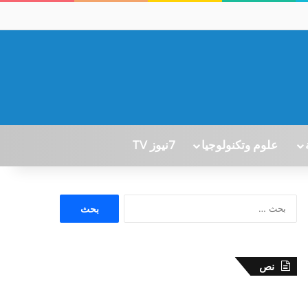
علوم وتكنولوجيا
7نيوز TV
ا
ل
ب
ح
ث
نص
ع
ن
: