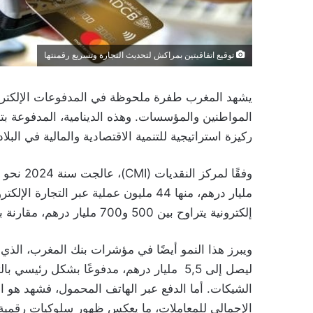
توقيع اتفاقيتين بمراكش لتحديث التجارة وتسريع رقمنتها
يشهد المغرب طفرة ملحوظة في المدفوعات الإلكترونية
المواطنين والمؤسسات. وهذه الدينامية، المدفوعة بت
ركيزة استراتيجية للتنمية الاقتصادية والمالية في البلاد
إلكترونية يتراوح بين 500 و700 مليار درهم، مقارنة بـ 110 مليارات درهم متوقعة لسنة 2025.
الشيكات. أما الدفع عبر الهاتف المحمول، فشهد هو الآخ
الإجمالي للمعاملات، ما يعكس ظهور سلوكيات رقمية