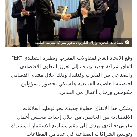
الصناعات البحرية وإزالة الكربون محور شراكة مغربية-فنلندية
وقع الاتحاد العام لمقاولات المغرب ونظيره الفنلندي “EK”
اتفاق شراكة جديد يهدف إلى تعزيز التعاون الاقتصادي
والصناعي بين المغرب وفنلندا، وذلك خلال منتدى اقتصادي
احتضنته العاصمة الفنلندية هلسنكي بحضور مسؤولين
حكوميين ورجال أعمال من البلدين.
وشكل هذا الاتفاق خطوة جديدة نحو توطيد العلاقات
الاقتصادية بين الجانبين، من خلال إحداث مجلس أعمال
مغربي-فنلندي يهدف إلى دعم مشاريع الاستثمار المشترك
وتوسيع الشراكات الصناعية في عدد من القطاعات