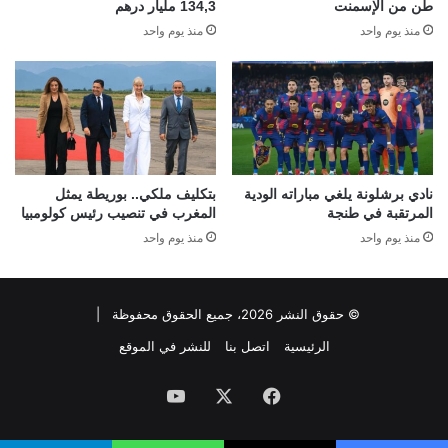
طن من الإسمنت
134,3 مليار درهم
منذ يوم واحد
منذ يوم واحد
نادي برشلونة يلغي مباراته الودية
بتكليف ملكي.. بوريطة يمثل
المرتقبة في طنجة
المغرب في تنصيب رئيس كولومبيا
منذ يوم واحد
منذ يوم واحد
© حقوق النشر 2026، جميع الحقوق محفوظة |
الرئيسية
اتصل بنا
للنشر في الموقع
فيسبوك
‫X
‫YouTube