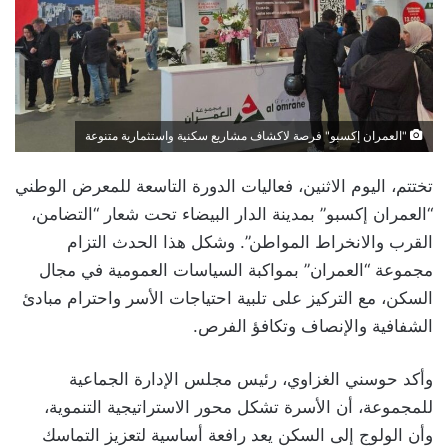
"العمران إكسبو" فرصة لاكشاف مشاريع سكنية واستثمارية متنوعة
تختتم، اليوم الاثنين، فعاليات الدورة التاسعة للمعرض الوطني
“العمران إكسبو” بمدينة الدار البيضاء تحت شعار “التضامن،
القرب والانخراط المواطن”. وشكل هذا الحدث التزام
مجموعة “العمران” بمواكبة السياسات العمومية في مجال
السكن، مع التركيز على تلبية احتياجات الأسر واحترام مبادئ
الشفافية والإنصاف وتكافؤ الفرص.
وأكد حوسني الغزاوي، رئيس مجلس الإدارة الجماعية
للمجموعة، أن الأسرة تشكل محور الاستراتيجية التنموية،
وأن الولوج إلى السكن يعد رافعة أساسية لتعزيز التماسك