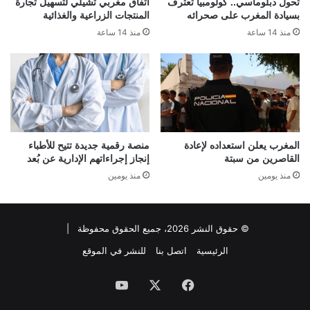
تحول دبلوماسي.. كولومبيا تعترف
اتفاق مغربي تشيلي لتسهيل تجارة
بسيادة المغرب على صحرائه
المنتجات الزراعية والغذائية
منذ 14 ساعة
منذ 14 ساعة
المغرب يعلن استعداده لإعادة
منصة رقمية جديدة تتيح للأطباء
القاصرين من سبتة
إنجاز إجراءاتهم الإدارية عن بُعد
منذ يومين
منذ يومين
© حقوق النشر 2026، جميع الحقوق محفوظة |
الرئيسية
اتصل بنا
للنشر في الموقع
فيسبوك
‫X
‫YouTube