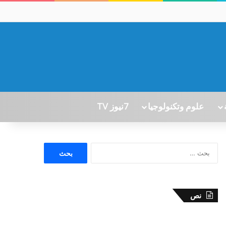
علوم وتكنولوجيا
7نيوز TV
ا
ل
ب
ح
ث
نص
ع
ن
: