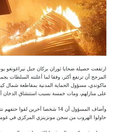
المرجح أن ترتفع أكثر، وفقا لما أعلنته السلطات بجم
على منازلهم، ومات خمسة بسبب استنشاق الدخان أو ا
وأضاف المسؤول أن 14 شخصا آخرين ل
حاولوا الهروب من سجن مونزينزي المركزي في غوما