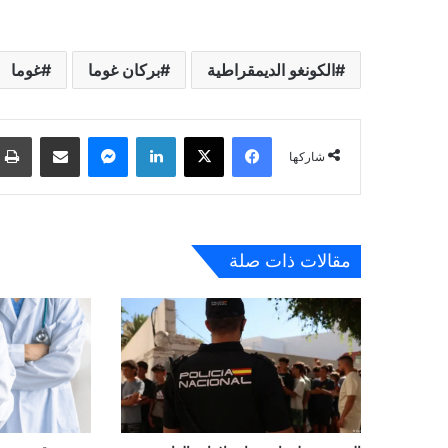
الكونغو الديمقراطية
بركان غوما
غوما
فيسبوك
‫X
لينكدإن
ماسنجر
مشاركة عبر البريد
شاركها
مقالات ذات صلة