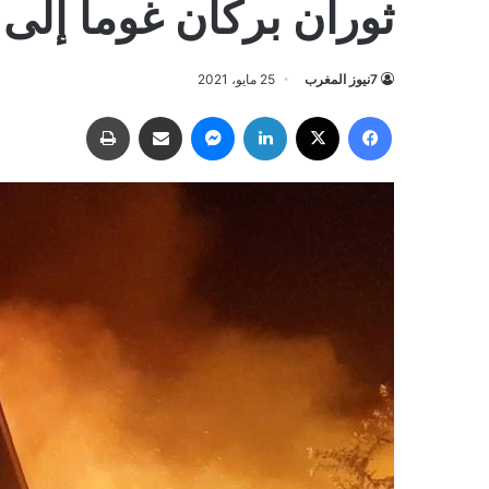
ثوران بركان غوما إلى 32 شخصا
7نيوز المغرب
25 مايو، 2021
فيسبوك
‫X
لينكدإن
ماسنجر
مشاركة عبر البريد
طباعة