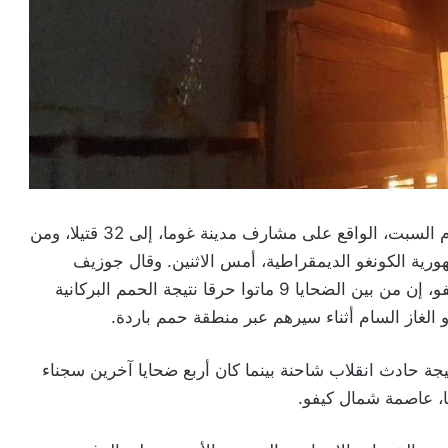
ارتفعت حصيلة ضحايا ثوران بركان جبل نيراغونغو يوم السبت، الواقع على مشارف مدينة غوما، إلى 32 قتيلا، ومن
هورية الكونغو الديمقراطية، أمس الاثنين. وقال جوزيف
ماكوندي، مسؤول الحماية المدنية بمقاطعة شمال كيفو، إن من بين الضحايا 9 ماتوا حرقا نتيجة الحمم البركانية
لغاز السام أثناء سيرهم عبر منطقة حمم باردة.
قوا حتفهم نتيجة حادث انقلاب شاحنة بينما كان أربع ضحايا آخرين سجناء
، عاصمة شمال كيفو.