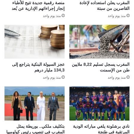
المغرب يعلن استعداده لإعادة
منصة رقمية جديدة تتيح للأطباء
القاصرين من سبتة
إنجاز إجراءاتهم الإدارية عن بُعد
منذ يوم واحد
منذ يوم واحد
المغرب يسجل تسليم 8,22 ملايين
عجز السيولة البنكية يتراجع إلى
طن من الإسمنت
134,3 مليار درهم
منذ يوم واحد
منذ يوم واحد
نادي برشلونة يلغي مباراته الودية
بتكليف ملكي.. بوريطة يمثل
المرتقبة في طنجة
المغرب في تنصيب رئيس كولومبيا