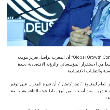
أكد مسؤولون وخبراء خلال فعاليات “Global Growth Conference 2026” أن المغرب يواصل تعزيز موقعه
دا من الاستقرار المؤسساتي والرؤية الاقتصادية بعيدة
ة والتقلبات الاقتصادية.
 العام لصندوق “إثمار كابيتال”، أن قدرة المغرب على توفير
عشرين سنة أصبحت من أبرز نقاط قوته التنافسية، خاصة
عة.