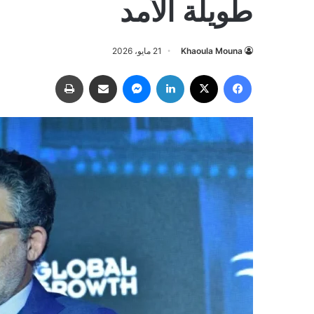
طويلة الأمد
Khaoula Mouna
21 مايو، 2026
فيسبوك
‫X
لينكدإن
ماسنجر
مشاركة عبر البريد
طباعة