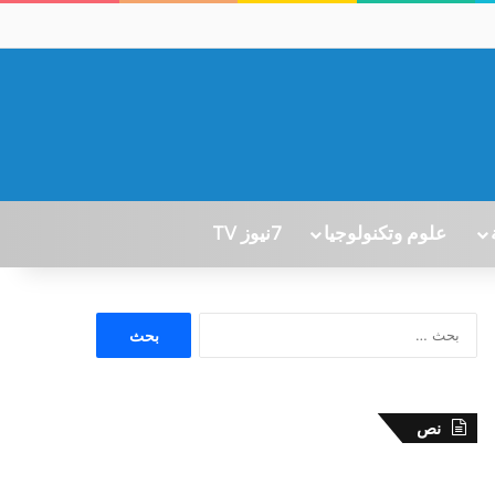
علوم وتكنولوجيا
7نيوز TV
ا
ل
ب
ح
ث
نص
ع
ن
: