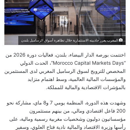
المغرب يعزز جاذبيته الاستثمارية خلال تظاهرة أسواق الرساميل بلندن
اختتمت بورصة الدار البيضاء، بلندن، فعاليات دورة 2026 من
“Morocco Capital Markets Days”، الحدث الدولي
المخصص للترويج لسوق الرساميل المغربي لدى المستثمرين
والمؤسسات المالية العالمية، وسط اهتمام متزايد
بالمؤشرات الاقتصادية والمالية للمملكة.
وشهدت هذه الدورة، المنظمة يومي 7 و8 ماي، مشاركة نحو
200 فاعل اقتصادي ومالي، من بينهم مستثمرون
مؤسساتيون دوليون وشخصيات مغربية رسمية ومالية، على
رأسها وزيرة الاقتصاد والمالية نادية فتاح العلوي، وسفير