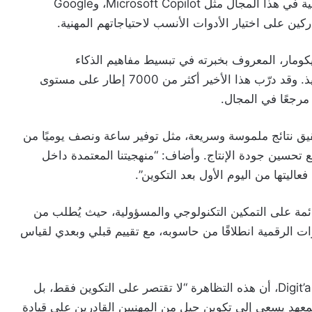
كما سيتم تقديم مقارنات عملية بين أبرز النظم العالمية في هذا المجال مثل Microsoft Copilot، وGoogle
كومار، المعروف بخبرته في تبسيط مفاهيم الذكاء
الاصطناعي وتحويلها إلى ممارسات عملية قابلة للتنفيذ. وقد درّب هذا الأخير أكثر من 7000 إطار على مستوى
قيق نتائج ملموسة وسريعة، مثل توفير ساعة ونصف يوميًا من
ل، وتقليص المهام المتكررة بنسبة 40%، مع تحسين جودة الإنتاج. وأضاف: “منهجيتنا المعتمدة داخل
ائمة على التمكين التكنولوجي والمسؤولية، حيث يُطلب من
 الرقمية انطلاقًا من حاسوبه، مع تقييم قبلي وبعدي لقياس
من جانبه، أكد علي بنيس، الشريك المؤسس لمعهد Digit’all، أن هذه التظاهرة “لا تقتصر على التكوين فقط، بل
 المعهد يسعى إلى تكوين جيل من المهنيين القادرين على قيادة