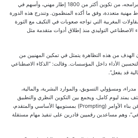
وتأتي هذه المبادرة بعد أن تمكّن المعهد، منذ انطلاق برامجه، من تكوين أكثر من 1800 إطار مهني، وأسهم في
نتاجية تجاوزت 30% داخل أوساط مهنية متعددة، وفق ما أكده المنظمون. وتندرج هذه الدورة
قاولات المغربية التي تواجه صعوبات في التكيف مع الثورة
اء الاصطناعي التوليدي منذ إطلاق أدوات متقدمة مثل
 الهدف من هذه التظاهرة يتمثل في تمكين المهنيين من
 لتحسين الأداء داخل المؤسسات. وقالت: “الذكاء الاصطناعي
ية قد يفعل”.
اء، ومسؤولي التسويق، والموارد البشرية، والمالية،
ثف يمتد ليوم كامل، ويجمع بين التكوين النظري والتطبيق
العملي. وتشمل فعاليات اليوم ورشات تفاعلية حول فن بناء الأوامر (Prompting) بمستوييها الأساسي والمتقدم،
عي”، وهم مساعدين رقميين قادرين على تنفيذ مهام مستقلة