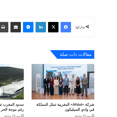
فيسبوك
‫X
لينكدإن
ماسنجر
مشاركة عبر البريد
شاركها
مقالات ذات صلة
شركة «Afdal» المغربية تمثل المملكة
في وادي السيليكون
رغم موجة الحر
منذ 16 ساعة
منذ 16 ساعة