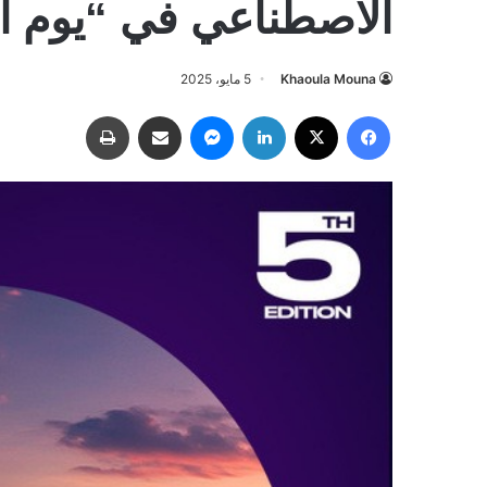
الاصطناعي في “يوم ا
Khaoula Mouna
5 مايو، 2025
فيسبوك
‫X
لينكدإن
ماسنجر
مشاركة عبر البريد
طباعة