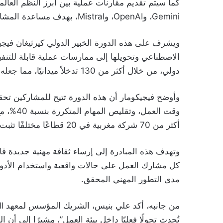
Gemini، وOpenAI، وMistral، بهدف مساعدة المشاركين على اختيار الأدوات الأنسب لاحتياجاتهم المهنية.
ويشرف على هذه الدورة الخبير الدولي كيرثيغان فيجي
دولي، من خلال أكثر من 130 تدخلاً ميدانيًا، مما جعله مرجعًا في المجال.
وأوضح فيجيكومار أن هذه الدورة تتيح للمشاركين تح
وقت العم
أكثر من 70 شركة مغربية في 20 قطاعًا مختلفًا تثبت فعاليتها من اليوم الأول بعد التكوين”.
وتهدف هذه المبادرة إلى إرساء ثقافة مهنية جديدة ق
كل مشارك العمل على حالات واقعية واستخدام الأدوات
مدى التطور المهني المحقق.
تُحدث تحولًا فعليًا داخل بيئة العمل”، مشيرًا إلى أن