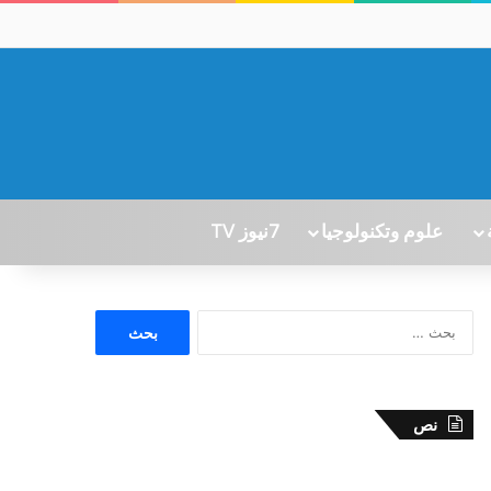
علوم وتكنولوجيا
7نيوز TV
ا
ل
ب
ح
ث
نص
ع
ن
: