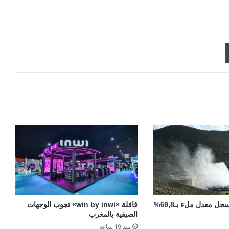
طباعة
سدود المغرب تسجل معدل ملء بـ69,8%
قافلة «win by inwi» تجوب الوجهات
الصيفية بالمغرب
منذ 19 ساعة