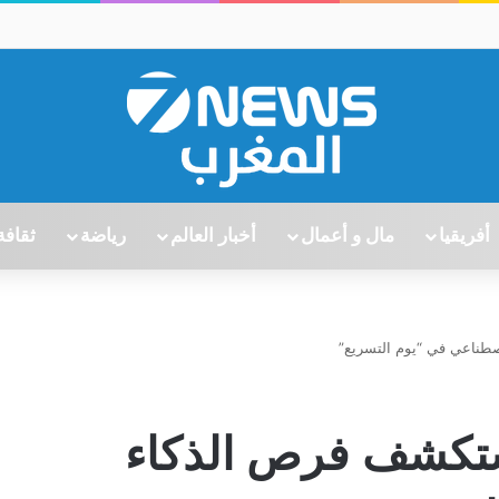
أفريقيا
مال و أعمال
أخبار العالم
رياضة
ثقافة
صطناعي في “يوم التسريع”
تستكشف فرص الذكاء