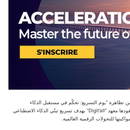
من تظاهرة “يوم التسريع: تحكّم في مستقبل الذكاء
الاصطناعي”، وذلك يوم 22 ماي الجاري، في مبادرة يقودها معهد “Digit’all” بهدف تسريع تبنّي الذكاء الاصطناعي
واكبتها للتحولات الرقمية العالمية.