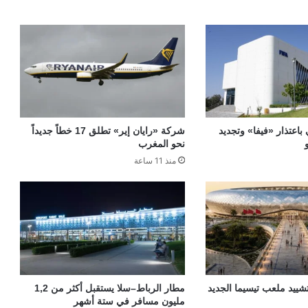
 باعتذار «فيفا» وتجديد
شركة «رايان إير» تطلق 17 خطاً جديداً
نحو المغرب
منذ 11 ساعة
«TGCC» بتشييد ملعب تيسيما الجديد
مطار الرباط–سلا يستقبل أكثر من 1,2
مليون مسافر في ستة أشهر