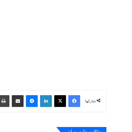
فيسبوك
‫X
لينكدإن
ماسنجر
مشاركة عبر البريد
شاركها
مقالات ذات صلة