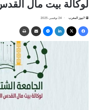
لوكالة بيت مال القد
7نيوز المغرب
24 نوفمبر، 2025
فيسبوك
‫X
لينكدإن
ماسنجر
مشاركة عبر البريد
طباعة