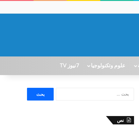
علوم وتكنولوجيا
7نيوز TV
ا
ل
ب
ح
ث
نص
ع
ن
: