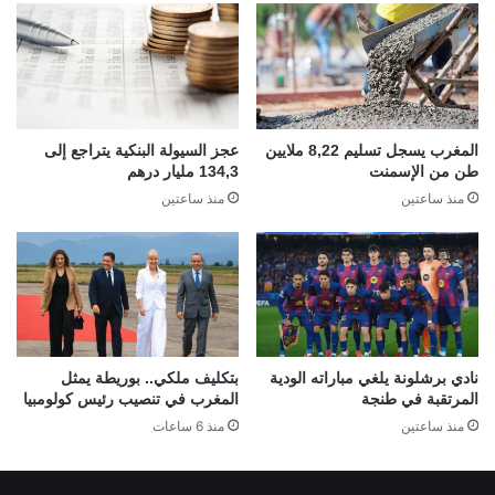
المغرب يسجل تسليم 8,22 ملايين
عجز السيولة البنكية يتراجع إلى
طن من الإسمنت
134,3 مليار درهم
منذ ساعتين
منذ ساعتين
نادي برشلونة يلغي مباراته الودية
بتكليف ملكي.. بوريطة يمثل
المرتقبة في طنجة
المغرب في تنصيب رئيس كولومبيا
منذ ساعتين
منذ 6 ساعات