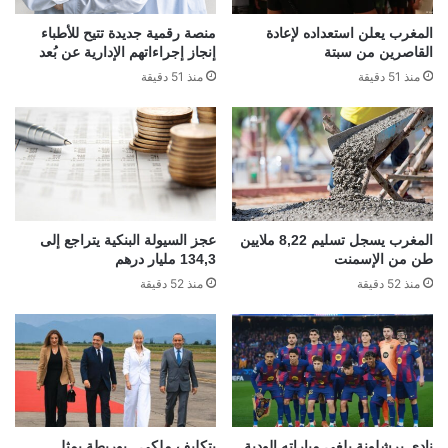
المغرب يعلن استعداده لإعادة
منصة رقمية جديدة تتيح للأطباء
القاصرين من سبتة
إنجاز إجراءاتهم الإدارية عن بُعد
منذ 51 دقيقة
منذ 51 دقيقة
المغرب يسجل تسليم 8,22 ملايين
عجز السيولة البنكية يتراجع إلى
طن من الإسمنت
134,3 مليار درهم
منذ 52 دقيقة
منذ 52 دقيقة
نادي برشلونة يلغي مباراته الودية
بتكليف ملكي.. بوريطة يمثل