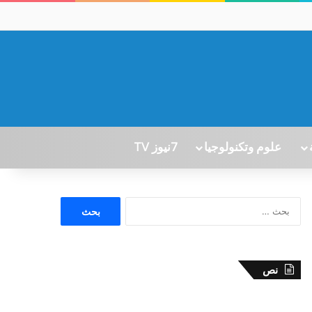
علوم وتكنولوجيا
7نيوز TV
ا
ل
ب
ح
ث
نص
ع
ن
: