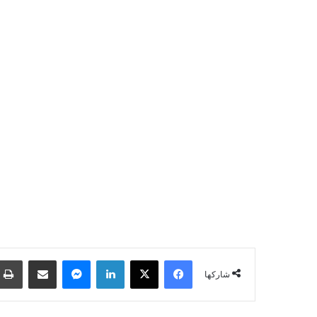
فيسبوك
‫X
لينكدإن
ماسنجر
مشاركة عبر البريد
شاركها