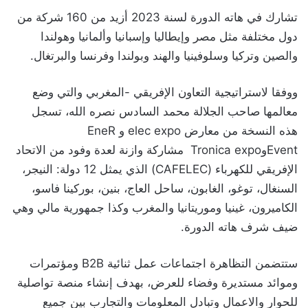
تشارك في هاته الدورة لسنة 2023 أزيد من 160 شركة من
دول مختلفة مثل مصر وإيطاليا وإسبانيا وألمانيا وهولندا
والصين وتركيا وسلوفينيا والهند وبولندا وفرنسا والبرتغال.
ووفقا لاستراتيجية التعاون الإفريقي -المغربي والتي وضع
معالمها صاحب الجلالة محمد السادس نصره الله، تسجل
هذه النسخة من معارض elec expo و EneR
EventوTronica expo مشاركة وازنة لعدة وفود من الاتحاد
الإفريقي للكهرباء (CAFELEC) الذي يمثل 12 دولة: النيجر،
السنغال، توغو، الغابون، ساحل العاج، بنين، بوركينا فاسو،
الكاميرون، غينيا وموريتانيا والمغرب وكذا جمهورية مالي وهي
ضيف شرف هاته الدورة.
ستتضمن التظاهرة اجتماعات عمل ثنائية B2B ومؤتمرات
وموائد مستديرة وفضاء للعرض، بهدف إنشاء منصة تواصلية
للحوار والاعمال وتبادل المعلومات والتجارب بين جميع