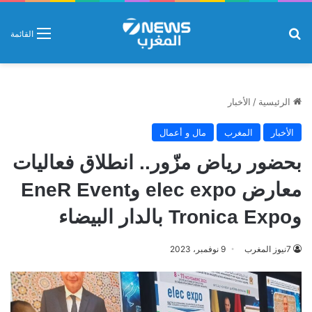
بحث عن
القائمة
الرئيسية
/
الأخبار
الأخبار
المغرب
مال و أعمال
بحضور رياض مزّور.. انطلاق فعاليات
معارض elec expo وEneR Event
وTronica Expo بالدار البيضاء
7نيوز المغرب
9 نوفمبر، 2023