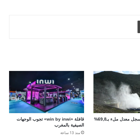
طباعة
سدود المغرب تسجل معدل ملء بـ69,8%
قافلة «win by inwi» تجوب الوجهات
الصيفية بالمغرب
منذ 13 ساعة