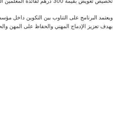
تخصيص تعويض بقيمة 300 درهم لفائدة المعلمين الحرفيين عن كل متدرب يتم تأطيره.
ويعتمد البرنامج على التناوب بين التكوين داخل مؤس
بهدف تعزيز الإدماج المهني والحفاظ على المهن والح