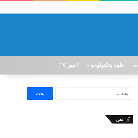
علوم وتكنولوجيا
7نيوز TV
ا
ل
ب
ح
ث
نص
ع
ن
: