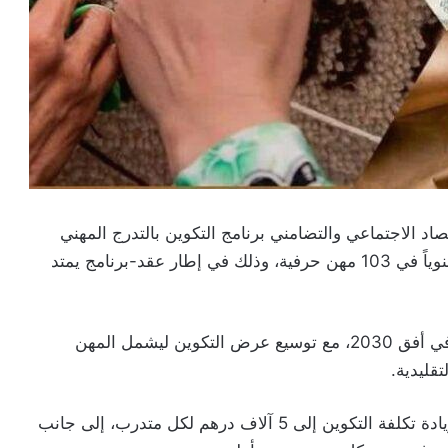
تصاد الاجتماعي والتضامني برنامج التكوين بالتدرج المهني
برسم 2026-2027، بهدف تكوين 30 ألف متدرب سنوياً في 103 مهن حرفية، وذلك في إطار عقد-برنامج يمتد
ويروم البرنامج تكوين ما مجموعه 150 ألف مستفيد في أفق 2030، مع توسيع عرض التكوين ليشمل المهن
تقليدية.
كما تم رفع سن الولوج إلى 40 سنة بدل 30 سنة، وزيادة تكلفة التكوين إلى 5 آلاف درهم لكل متدرب، إلى جانب