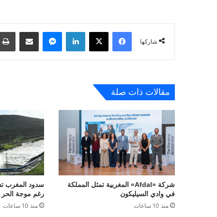
فيسبوك
‫X
لينكدإن
ماسنجر
مشاركة عبر البريد
شاركها
مقالات ذات صلة
شركة «Afdal» المغربية تمثل المملكة
في وادي السيليكون
رغم موجة الحر
منذ 10 ساعات
منذ 10 ساعات