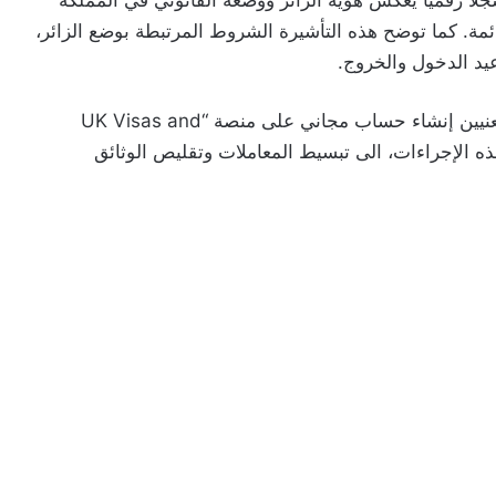
 أن التأشيرة الرقمية “eVisa” تمثل سجلا رقميا يعكس هوية الزائر ووضعه القانوني في المملكة
ائمة. كما توضح هذه التأشيرة الشروط المرتبطة بوضع الزائر،
عيد الدخول والخروج.
ولتسهيل الاستفادة من هذه الخدمة، يتوجب على المعنيين إنشاء حساب مجاني على منصة “UK Visas and
تهدف هذه الإجراءات، الى تبسيط المعاملات وتقليص الوثائق