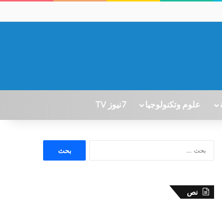
علوم وتكنولوجيا
7نيوز TV
ا
ل
ب
ح
ث
نص
ع
ن
: