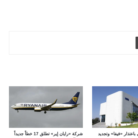
طباعة
 باعتذار «فيفا» وتجديد
شركة «رايان إير» تطلق 17 خطاً جديداً