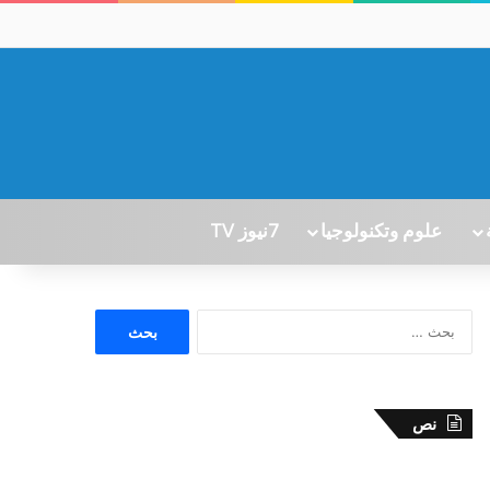
علوم وتكنولوجيا
7نيوز TV
ا
ل
ب
ح
ث
نص
ع
ن
: