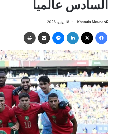
السادس عالمياً
Khaoula Mouna
18 يونيو، 2026
فيسبوك
‫X
لينكدإن
ماسنجر
مشاركة عبر البريد
طباعة