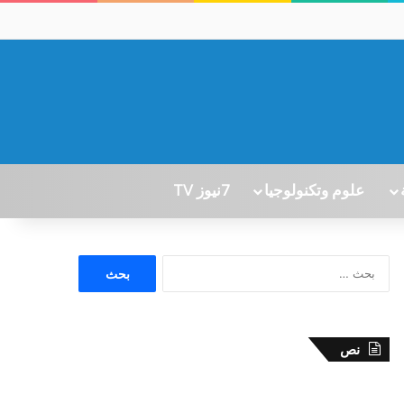
علوم وتكنولوجيا
7نيوز TV
ا
ل
ب
ح
ث
نص
ع
ن
: