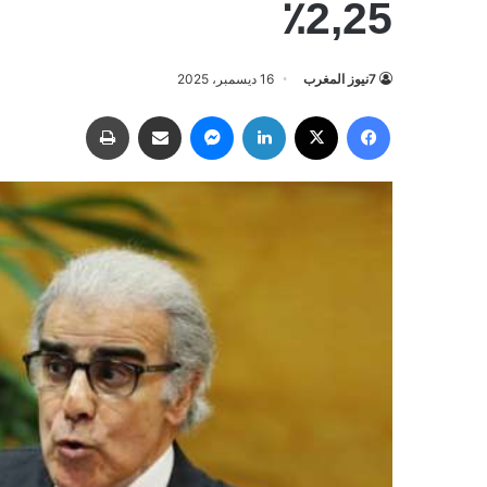
2,25٪
7نيوز المغرب
16 ديسمبر، 2025
فيسبوك
‫X
لينكدإن
ماسنجر
مشاركة عبر البريد
طباعة