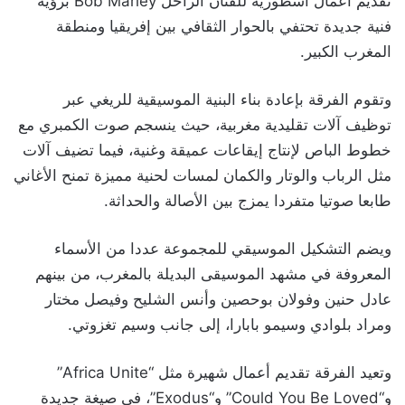
تقديم أعمال أسطورية للفنان الراحل Bob Marley برؤية
فنية جديدة تحتفي بالحوار الثقافي بين إفريقيا ومنطقة
المغرب الكبير.
وتقوم الفرقة بإعادة بناء البنية الموسيقية للريغي عبر
توظيف آلات تقليدية مغربية، حيث ينسجم صوت الكمبري مع
خطوط الباص لإنتاج إيقاعات عميقة وغنية، فيما تضيف آلات
مثل الرباب والوتار والكمان لمسات لحنية مميزة تمنح الأغاني
طابعا صوتيا متفردا يمزج بين الأصالة والحداثة.
ويضم التشكيل الموسيقي للمجموعة عددا من الأسماء
المعروفة في مشهد الموسيقى البديلة بالمغرب، من بينهم
عادل حنين وفولان بوحصين وأنس الشليح وفيصل مختار
ومراد بلوادي وسيمو بابارا، إلى جانب وسيم تغزوتي.
وتعيد الفرقة تقديم أعمال شهيرة مثل “Africa Unite”
و“Could You Be Loved” و“Exodus”، في صيغة جديدة