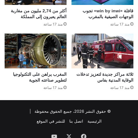
قافلة «win by inwi» تجوب
أكثر من 2,74 مليون من مغاربة
الوجهات الصيفية بالمغرب
العالم يعبرون إلى المملكة
منذ 17 ساعة
منذ 17 ساعة
ثلاثة مراكز جديدة لتعزيز تدخلات
المغرب يراهن على التكنولوجيا
الوقاية المدنية بفاس
لتطوير صناعته الجوية
منذ 17 ساعة
منذ 17 ساعة
© حقوق النشر 2026، جميع الحقوق محفوظة |
الرئيسية
اتصل بنا
للنشر في الموقع
فيسبوك
‫X
‫YouTube