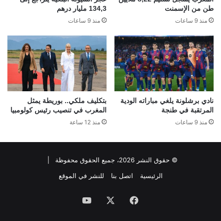
طن من الإسمنت
134,3 مليار درهم
منذ 9 ساعات
منذ 9 ساعات
نادي برشلونة يلغي مباراته الودية
بتكليف ملكي.. بوريطة يمثل
المرتقبة في طنجة
المغرب في تنصيب رئيس كولومبيا
منذ 9 ساعات
منذ 12 ساعة
© حقوق النشر 2026، جميع الحقوق محفوظة |
الرئيسية
اتصل بنا
للنشر في الموقع
فيسبوك
‫X
‫YouTube