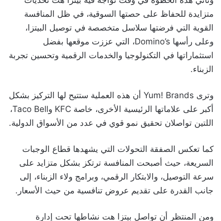
وتأتي هذه الخطوة في وقت تواجه فيه بيتزا هت تحديات
متزايدة للحفاظ على حصتها السوقية، في ظل المنافسة
القوية التي فرضتها سلاسل متخصصة في توصيل البيتزا،
وعلى رأسها Domino’s، التي عززت موقعها بفضل
استثماراتها في التكنولوجيا والخدمات الرقمية وتحسين تجربة
الزبناء.
وترى Yum! Brands أن هذه العملية ستتيح لها التركيز بشكل
أكبر على علاماتها الرئيسية الأخرى، خاصة KFC وTaco Bell،
اللتين تواصلان تحقيق نمو قوي في عدد من الأسواق الدولية.
كما تعكس الصفقة التحولات التي يشهدها قطاع الوجبات
السريعة، حيث أصبحت المنافسة ترتكز بشكل متزايد على
سرعة التوصيل، والابتكار الرقمي، وبرامج ولاء الزبناء، إلى
جانب القدرة على تقديم عروض تنافسية من حيث الأسعار.
ومن المنتظر أن تواصل بيتزا هت نشاطها تحت إدارة