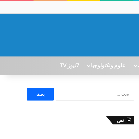
علوم وتكنولوجيا
7نيوز TV
ا
ل
ب
ح
ث
نص
ع
ن
: