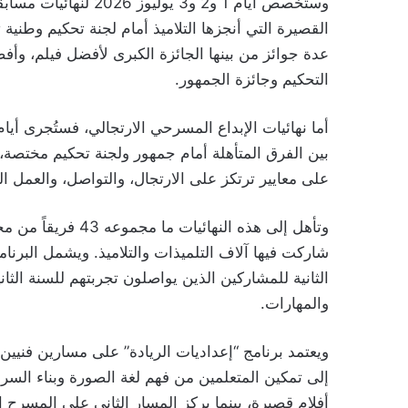
وستخصص أيام 1 و2 و3 ي
القصيرة التي أنجزها التلاميذ أمام لجنة تحكيم وطني
عدة جوائز من بينها الجائزة الكبرى لأفضل فيلم، وأ
التحكيم وجائزة الجمهور.
بين الفرق المتأهلة أمام جمهور ولجنة تحكيم مختصة، ل
على معايير ترتكز على الارتجال، والتواصل، والعمل ال
وتأهل إلى هذه النها
شاركت فيها آلاف التلميذات والتلاميذ. ويشمل البرنام
الثانية للمشاركين الذين يواصلون تجربتهم للسنة الثان
والمهارات.
ويعتمد برنامج “إعداديات الريادة” على مسارين فنيين
إلى تمكين المتعلمين من فهم لغة الصورة وبناء السرد
أفلام قصيرة، بينما يركز المسار الثاني على المسرح ا