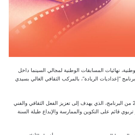
طنية، نهائيات المسابقات الوطنية لمجالي السينما داخل
نامج “إعداديات الريادة”، بالمركب الثقافي الغالي بسيدي
وتُعد هذه النهائيات محطة ختامية لنسخة 2025-2026 من البرنامج، الذي يهدف إلى تعزيز الفعل الثقافي والفني
ربوي قائم على التكوين والممارسة والإبداع طيلة السنة