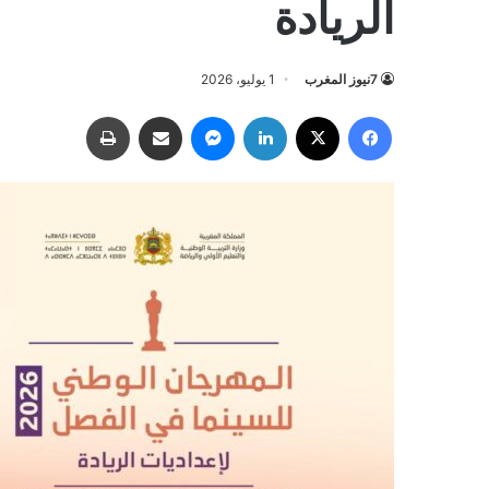
الريادة
7نيوز المغرب
1 يوليو، 2026
فيسبوك
‫X
لينكدإن
ماسنجر
مشاركة عبر البريد
طباعة