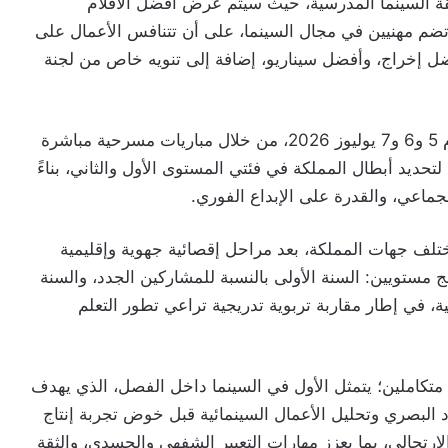
وليوز 2026 لنهائيات مسابقة السينما المدرسية، حيث سيتم عرض أفضل الأفلام
ة تضم مهنيين في مجال السينما، على أن تتنافس الأعمال على
فضل إخراج، وأفضل سيناريو، إضافة إلى تنويه خاص من لجنة
أما نهائيات الإبداع المسرحي الارتجالي، فستُجرى أيام 5 و6 و7 يوليوز 2026، من خلال مباريات مسرحية مباشرة
تحديد أبطال المملكة في فئتي المستوى الأول والثاني، بناءً
جماعي، والقدرة على الإبداع الفوري.
ئيات ما مجموعه 43 فريقاً من مختلف جهات المملكة، بعد مراحل إقصائية جهوية وإقليمية
ج مستويين: السنة الأولى بالنسبة للمشاركين الجدد، والسنة
ية، في إطار مقاربة تربوية تدريجية تراعي تطور التعلم
 متكاملين؛ يتمثل الأول في السينما داخل الفصل، الذي يهدف
 البصري وتحليل الأعمال السينمائية قبل خوض تجربة إنتاج
لارتجالي، بما يعزز مهارات التعبير الشفهي والجسدي، والثقة