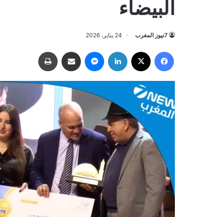
البيضاء
7نيوز المغرب
24 يناير، 2026
فيسبوك
‫X
لينكدإن
ماسنجر
مشاركة عبر البريد
طباعة