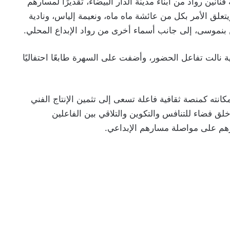
ين رواد من أبناء مدينة الدار البيضاء، تقديرًا لمسارهم
تعلق الأمر بكل من عائشة ماه ماه، ونعيمة إلياس، ونادية
ن بنموسى، إلى جانب أسماء أخرى من رواد الإبداع المحلي.
ة نالت تفاعل الحضور، وأضفت على السهرة طابعًا احتفاليًا
ال هذه الدورة، يؤكد مهرجان “CasaWeArt”، مكانته كمنصة ثقافية فاعلة تسعى إلى تثمين الإنتاج الفني
ر خلق فضاء للتنافس والتكوين والتلاقي بين الفاعلين
زهم على مواصلة مسارهم الإبداعي.