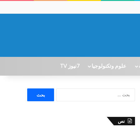
علوم وتكنولوجيا
7نيوز TV
ا
ل
ب
ح
ث
نص
ع
ن
: