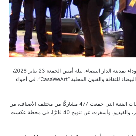
احتضن مسرح محمد السادس بمقاطعة الصخور السوداء بمدينة الدار البيضاء، ليلة أمس الجمعة 23 يناير 2026،
حفل اختتام النسخة الثانية من مهرجان مواهب الدار البيضاء للثقافة والفنون المحلية “CasaWeArt”، في أجواء
وشكل هذا الموعد الثقافي تتويجًا لأسابيع من المنافسات الفنية التي جمعت 477 مشاركًا من مختلف الأصناف، من
بينها الغناء، والرسم، والخزف، والنحت، والفيلم القصير، والفيديو، وأسفرت عن تتويج 40 فائزًا، في محطة عكست